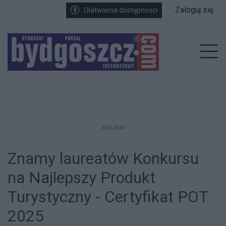
Przejdź do głównych treści
Przejdź do wyszukiwarki
Przejdź do głównego menu
Zaloguj się
Ułatwienia dostępności
enu
Prz
REKLAMA
Znamy laureatów Konkursu
na Najlepszy Produkt
Turystyczny - Certyfikat POT
2025