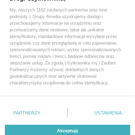
sekretariat@bydgoszcz.com
My, naszych 1162 zaufanych partnerów oraz inne
podmioty z Grupy 4media uzyskujemy dostęp i
przechowujemy informacje na urządzeniu oraz
przetwarzamy dane osobowe, takie jak unikalne
O nas
Reklama
Regulamin
Kontakt
identyfikatory, standardowe informacje wysyłane przez
Wydarzenia
Ogłoszenia
Katalog firm
urządzenie czy dane przeglądania w celu zapewniania
spersonalizowanych reklam, wybór spersonalizowanych
treści, pomiar reklam i treści, badanie odbiorców oraz
Zapisz się do newslettera
ulepszanie usług. Za zgodą Użytkownika my i Zaufani
Dołącz do grona ludzi najlepiej poinformowanych!
Partnerzy możemy używać dokładnych danych
geolokalizacyjnych oraz aktywnie skanować
Zapisz się »
charakterystykę urządzenia do celów identyfikacji.
Ponieważ cenimy Twoją prywatność, prosimy o zgodę na
Szukaj
korzystanie z tych technologii poprzez kliknięcie
„Akceptuję”. Zgoda jest dobrowolna i zawsze możesz ją
zmienić/wycofać klikając przycisk ustawień prywatności
PARTNERZY
USTAWIENIA
znajdujący się w lewym dolnym rogu strony
. Niektóre
Facebook.com
X.com
Instagram.com
Youtube.com
rodzaje przetwarzania danych nie wymagają zgody
użytkownika, ale masz prawo sprzeciwić się takiemu
Akceptuję