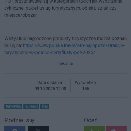
POT przyznawane są w kategoriach takich jak wydarzenie
cykliczne, pakiet usług turystycznych, obiekt, szlak czy
miejsce/obszar.
Wszystkie nagrodzone produkty turystyczne można poznać
bliżej na:
https://www.polska.travel/oto-najlepsze-atrakcje-
turystyczne-w-polsce-certyfikaty-pot-2025/
.
Reklama
Data dodania:
Wyświetleń:
09.10.2025 12:00
155
turystyka
laureaci
kraj
Podziel się
Oceń