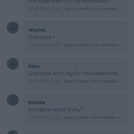
Treść komentarza:
A w Kirgistanie to co za Mistrzostwa
Swiata?
Data dodania komentarza:
Źródło komentarza:
30.07.2026, 13:50
Sporty Walki: Dwa medale za oceanem
Autor komentarza:
Wojtek
Treść komentarza:
Gratulacje !!
Data dodania komentarza:
Źródło komentarza:
29.07.2026, 19:01
Sporty Walki: Dwa medale za oceanem
Autor komentarza:
Kanu
Treść komentarza:
Gratulacje Artur i Rychu. Powodzenia dla
Kirgistanu.
Data dodania komentarza:
Źródło komentarza:
29.07.2026, 17:43
Sporty Walki: Dwa medale za oceanem
Autor komentarza:
Natalia
Treść komentarza:
A Kirgistan to tez Stany?
Data dodania komentarza:
Źródło komentarza:
29.07.2026, 13:13
Sporty Walki: Dwa medale za oceanem