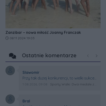
Zanzibar – nowa miłość Joanny Franczak
Data dodania artykułu:
08.11.2024 19:03
Ostatnie komentarze
Poprzednie
Następ
Autor komentarza:
Slawomir
Treść komentarza:
Przy tak dużej konkurencji, to wielki sukces
Artura. Gratulacje !
Data dodania komentarza:
Źródło komentarza:
1.08.2026, 09:08
Sporty Walki: Dwa medale za oceanem
Autor komentarza:
Bral