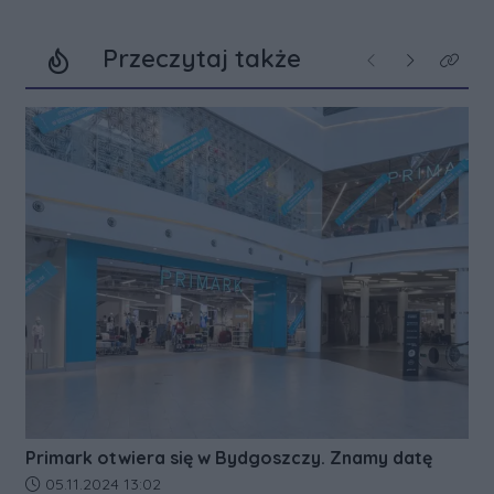
Przeczytaj także
Poprzednie
Następne
Kliknij
Primark otwiera się w Bydgoszczy. Znamy datę
Data dodania artykułu:
05.11.2024 13:02