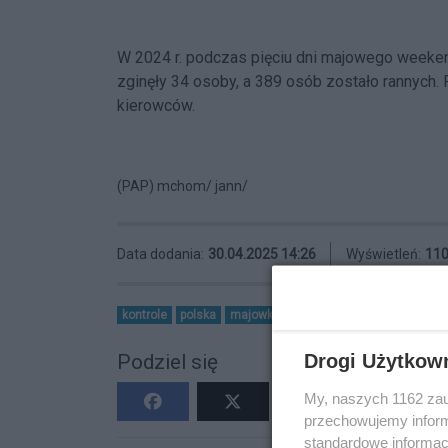
W 2024 r. podczas pięciu dni majowego weeke
zginęły 34 osoby, a 389 osób zostało rannych. 
kierowców.
(PAP) mchom/ jann/
Data dodania:
30.04.2025 14:26
Wyświetleń:
11
kontrole
polska
majowka
Drogi Użytkow
Podziel się
My, naszych 1162 zau
przechowujemy informa
standardowe informac