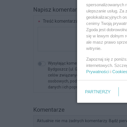
spersonalizowanych re
Napisz komentarz
ulepszanie usług. Za
geolokalizacyjnych or
Treść komentarza
cenimy Twoją prywatno
Zgoda jest dobrowoln
się w lewym dolnym r
ale masz prawo sprzec
witrynie.
Zapoznaj się z poniż
Wysyłając komentarz akceptujesz regulami
internetowych. Szcze
Bydgoszcz (ul. Glinki 32/E2, 85-174 Bydgos
Prywatności
i
Cookie
celów związanych z korzystaniem z serwisu. 
osobowych, podanie danych jest dobrowolne
danych i ich poprawiania.
PARTNERZY
Komentarze
Aktualnie nie ma żadnych komentarzy. Bądź pier