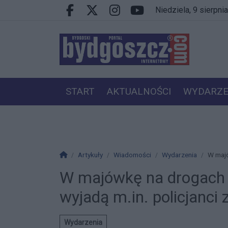
Przejdź do głównych treści
Przejdź do wyszukiwarki
Przejdź do głównego menu
niedziela, 9 sierpn
Facebook.com
X.com
Instagram.com
Youtube.com
START
AKTUALNOŚCI
WYDARZE
PRACA
VIP
Strona główna
Artykuły
Wiadomości
Wydarzenia
W majó
W majówkę na drogach wi
wyjadą m.in. policjanci
Wydarzenia