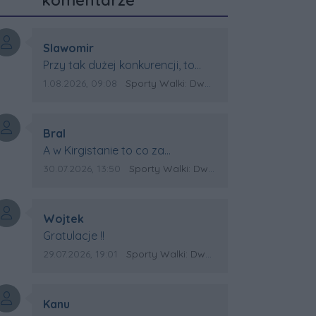
komentarze
Autor komentarza:
Slawomir
Treść komentarza:
Przy tak dużej konkurencji, to
wielki sukces Artura. Gratulacje !
Data dodania komentarza:
Źródło komentarza:
1.08.2026, 09:08
Sporty Walki: Dwa medale za oceanem
Autor komentarza:
Bral
Treść komentarza:
A w Kirgistanie to co za
Mistrzostwa Swiata?
Data dodania komentarza:
Źródło komentarza:
30.07.2026, 13:50
Sporty Walki: Dwa medale za oceanem
Autor komentarza:
Wojtek
Treść komentarza:
Gratulacje !!
Data dodania komentarza:
Źródło komentarza:
29.07.2026, 19:01
Sporty Walki: Dwa medale za oceanem
Autor komentarza:
Kanu