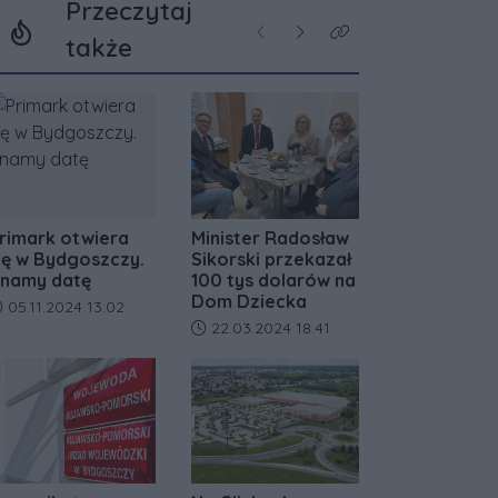
Przeczytaj
Poprzednie
Następne
Kliknij aby zobaczyć w
także
rimark otwiera
Minister Radosław
ię w Bydgoszczy.
Sikorski przekazał
namy datę
100 tys dolarów na
Dom Dziecka
ata dodania artykułu:
05.11.2024 13:02
Data dodania artykułu:
22.03.2024 18:41