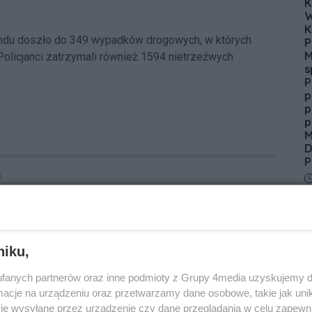
K
W
K
ndu doszło do 349 wypadków drogowych, w których
P
M
Policjanci zatrzymali również 1594 nietrzeźwych
s
P
p
p
p
M
D
P
D
0
niku,
Oceń
fanych partnerów oraz inne podmioty z Grupy 4media uzyskujemy d
0
0
N
cje na urządzeniu oraz przetwarzamy dane osobowe, takie jak unika
C
je wysyłane przez urządzenie czy dane przeglądania w celu zapewn