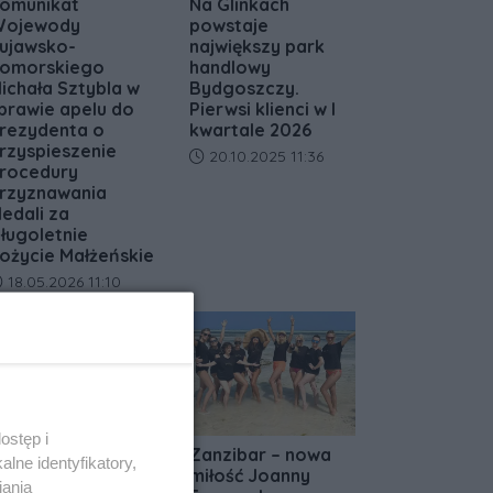
omunikat
Na Glinkach
ojewody
powstaje
ujawsko-
największy park
omorskiego
handlowy
ichała Sztybla w
Bydgoszczy.
prawie apelu do
Pierwsi klienci w I
rezydenta o
kwartale 2026
rzyspieszenie
Data dodania artykułu:
20.10.2025 11:36
rocedury
rzyznawania
edali za
ługoletnie
ożycie Małżeńskie
ata dodania artykułu:
18.05.2026 11:10
ostęp i
a lody tylko do
Zanzibar – nowa
lne identyfikatory,
afe Primo! Nie
miłość Joanny
iania