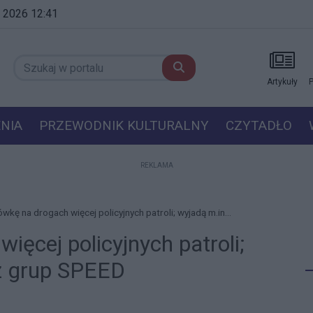
ia 2026 12:41
Artykuły
P
NIA
PRZEWODNIK KULTURALNY
CZYTADŁO
REKLAMA
wkę na drogach więcej policyjnych patroli; wyjadą m.in...
ęcej policyjnych patroli;
 z grup SPEED