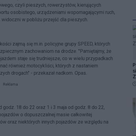
wego, czyli pieszych, rowerzystów, kierujących
sportu osobistego, urządzeniami wspomagającymi ruch,
widoczni w pobliżu przejść dla pieszych.
ści zajmą się m.in. policyjne grupy SPEED, których
ezpiecznym zachowaniom na drodze. "Pamiętajmy, że
azdem staje się trudniejsze, co w wielu przypadkach
P
nać również motocykliści, których z nastaniem
s
szych drogach" - przekazał nadkom. Opas.
Z
D
Reklama
od godz. 18 do 22 oraz 1 i 3 maja od godz. 8 do 22,
pojazdów o dopuszczalnej masie całkowitej
sów oraz niektórych innych pojazdów ze względu na