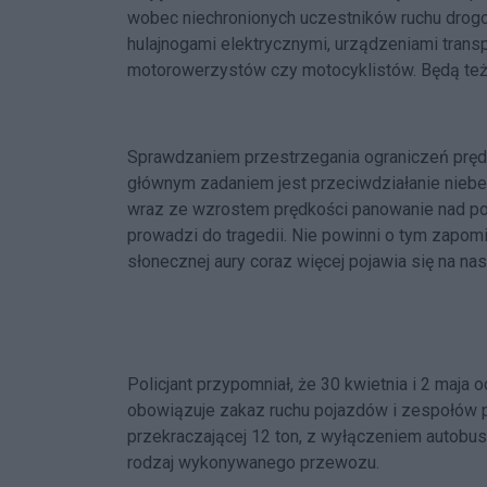
wobec niechronionych uczestników ruchu drogo
hulajnogami elektrycznymi, urządzeniami tran
motorowerzystów czy motocyklistów. Będą też 
Sprawdzaniem przestrzegania ograniczeń prędko
głównym zadaniem jest przeciwdziałanie nieb
wraz ze wzrostem prędkości panowanie nad poj
prowadzi do tragedii. Nie powinni o tym zapomi
słonecznej aury coraz więcej pojawia się na na
Policjant przypomniał, że 30 kwietnia i 2 maja 
obowiązuje zakaz ruchu pojazdów i zespołów 
przekraczającej 12 ton, z wyłączeniem autobu
rodzaj wykonywanego przewozu.