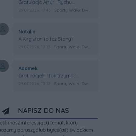
Treść komentarza:
Gratulacje Artur i Rychu.
Powodzenia dla Kirgistanu.
Data dodania komentarza:
Źródło komentarza:
29.07.2026, 17:43
Sporty Walki: Dwa medale za oceanem
Autor komentarza:
Natalia
Treść komentarza:
A Kirgistan to tez Stany?
Data dodania komentarza:
Źródło komentarza:
29.07.2026, 13:13
Sporty Walki: Dwa medale za oceanem
Autor komentarza:
Adamek
Treść komentarza:
Gratulacje!!!! I tak trzymać
Kirgistan czeka na powtórkę z
Data dodania komentarza:
Źródło komentarza:
29.07.2026, 13:12
Sporty Walki: Dwa medale za oceanem
USA a może i złote medale.
Trzymamy kciuki
NAPISZ DO NAS
eśli masz interesujący temat, który
ożemy poruszyć lub byłeś(aś) świadkiem