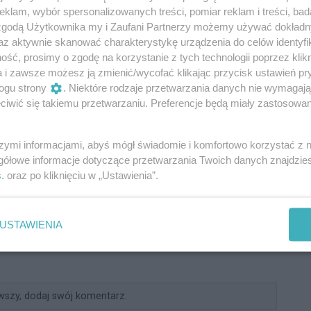
d
klam, wybór spersonalizowanych treści, pomiar reklam i treści, bad
h
 zgodą Użytkownika my i Zaufani Partnerzy możemy używać dokład
D
az aktywnie skanować charakterystykę urządzenia do celów identyfi
Podpis
ść, prosimy o zgodę na korzystanie z tych technologii poprzez klikn
a i zawsze możesz ją zmienić/wycofać klikając przycisk ustawień pr
ogu strony
. Niektóre rodzaje przetwarzania danych nie wymagaj
iwić się takiemu przetwarzaniu. Preferencje będą miały zastosowania
Dodaj komentarz
szymi informacjami, abyś mógł świadomie i komfortowo korzystać z
n serwisu BYDGOSZCZ.COM. MPI.PL z siedzibą w mieście
gółowe informacje dotyczące przetwarzania Twoich danych znajdzi
zcz) jest administratorem twoich danych osobowych dla
s
. oraz po kliknięciu w „Ustawienia”.
Zgodnie z art. 24 ust. 1 pkt 3 i 4 ustawy o ochronie danych
, Użytkownikowi przysługuje prawo dostępu do treści swoich
USTAWIENIA
wszy, dodaj swój komentarz.