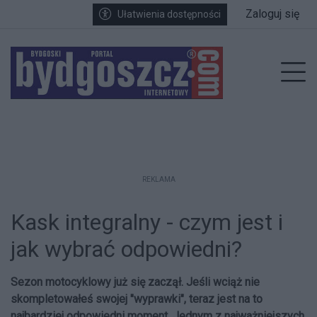
Przejdź do głównych treści
Przejdź do wyszukiwarki
Przejdź do głównego menu
Zaloguj się
Ułatwienia dostępności
enu
Prz
REKLAMA
Kask integralny - czym jest i
jak wybrać odpowiedni?
Sezon motocyklowy już się zaczął. Jeśli wciąż nie
skompletowałeś swojej "wyprawki", teraz jest na to
najbardziej odpowiedni moment. Jednym z najważniejszych