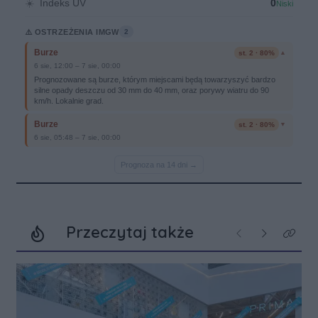
Przeczytaj także
Poprzednie
Następne
Kliknij