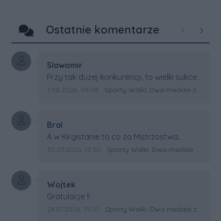
Ostatnie komentarze
Poprzednie
Następ
Autor komentarza:
Slawomir
Treść komentarza:
Przy tak dużej konkurencji, to wielki sukces
Artura. Gratulacje !
Data dodania komentarza:
Źródło komentarza:
1.08.2026, 09:08
Sporty Walki: Dwa medale za oceanem
Autor komentarza:
Bral
Treść komentarza:
A w Kirgistanie to co za Mistrzostwa
Swiata?
Data dodania komentarza:
Źródło komentarza:
30.07.2026, 13:50
Sporty Walki: Dwa medale za oceanem
Autor komentarza:
Wojtek
Treść komentarza:
Gratulacje !!
Data dodania komentarza:
Źródło komentarza:
29.07.2026, 19:01
Sporty Walki: Dwa medale za oceanem