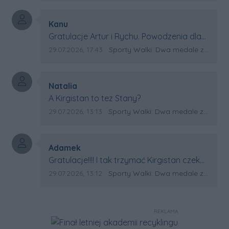
Autor komentarza:
Kanu
Treść komentarza:
Gratulacje Artur i Rychu. Powodzenia dla
Kirgistanu.
Data dodania komentarza:
Źródło komentarza:
29.07.2026, 17:43
Sporty Walki: Dwa medale za oceanem
Autor komentarza:
Natalia
Treść komentarza:
A Kirgistan to tez Stany?
Data dodania komentarza:
Źródło komentarza:
29.07.2026, 13:13
Sporty Walki: Dwa medale za oceanem
Autor komentarza:
Adamek
Treść komentarza:
Gratulacje!!!! I tak trzymać Kirgistan czeka
na powtórkę z USA a może i złote medale.
Data dodania komentarza:
Źródło komentarza:
29.07.2026, 13:12
Sporty Walki: Dwa medale za oceanem
Trzymamy kciuki
REKLAMA