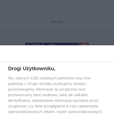
REKLAMA
Drogi Użytkowniku,
+48 52 5812666
sekretariat@bydgoszcz.com
My, naszych 1160 zaufanych partnerów oraz inne
podmioty z Grupy 4media uzyskujemy dostęp i
przechowujemy informacje na urządzeniu oraz
przetwarzamy dane osobowe, takie jak unikalne
O nas
Reklama
Regulamin
Kontakt
identyfikatory, standardowe informacje wysyłane przez
Wydarzenia
Ogłoszenia
Katalog firm
urządzenie czy dane przeglądania w celu zapewniania
spersonalizowanych reklam, wybór spersonalizowanych