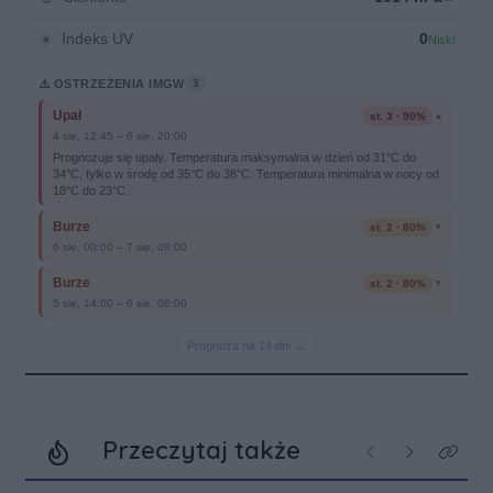
Przeczytaj także
Poprzednie
Następne
Kliknij