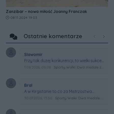
Zanzibar – nowa miłość Joanny Franczak
Data dodania artykułu:
08.11.2024 19:03
Ostatnie komentarze
Poprzednie
Następ
Autor komentarza:
Slawomir
Treść komentarza:
Przy tak dużej konkurencji, to wielki sukces
Artura. Gratulacje !
Data dodania komentarza:
Źródło komentarza:
1.08.2026, 09:08
Sporty Walki: Dwa medale za oceanem
Autor komentarza:
Bral
Treść komentarza:
A w Kirgistanie to co za Mistrzostwa
Swiata?
Data dodania komentarza:
Źródło komentarza:
30.07.2026, 13:50
Sporty Walki: Dwa medale za oceanem