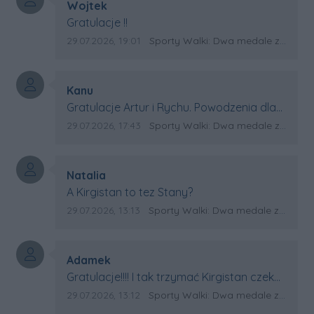
Autor komentarza:
Wojtek
Treść komentarza:
Gratulacje !!
Data dodania komentarza:
Źródło komentarza:
29.07.2026, 19:01
Sporty Walki: Dwa medale za oceanem
Autor komentarza:
Kanu
Treść komentarza:
Gratulacje Artur i Rychu. Powodzenia dla
Kirgistanu.
Data dodania komentarza:
Źródło komentarza:
29.07.2026, 17:43
Sporty Walki: Dwa medale za oceanem
Autor komentarza:
Natalia
Treść komentarza:
A Kirgistan to tez Stany?
Data dodania komentarza:
Źródło komentarza:
29.07.2026, 13:13
Sporty Walki: Dwa medale za oceanem
Autor komentarza:
Adamek
Treść komentarza:
Gratulacje!!!! I tak trzymać Kirgistan czeka
na powtórkę z USA a może i złote medale.
Data dodania komentarza:
Źródło komentarza:
29.07.2026, 13:12
Sporty Walki: Dwa medale za oceanem
Trzymamy kciuki