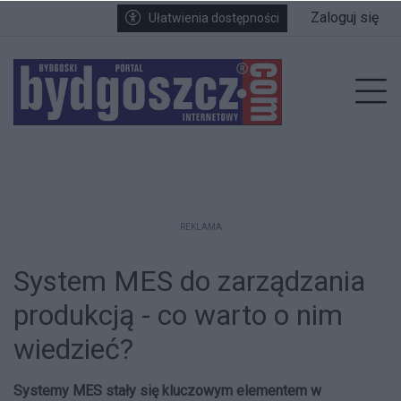
Przejdź do głównych treści
Przejdź do wyszukiwarki
Przejdź do głównego menu
Zaloguj się
Ułatwienia dostępności
enu
Prz
REKLAMA
System MES do zarządzania
produkcją - co warto o nim
wiedzieć?
Systemy MES stały się kluczowym elementem w