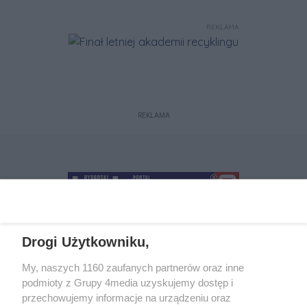
REKLAMA
REKLAMA
Drogi Użytkowniku,
+48 52 5812666
sekretariat@bydgoszcz.com
My, naszych 1160 zaufanych partnerów oraz inne
podmioty z Grupy 4media uzyskujemy dostęp i
przechowujemy informacje na urządzeniu oraz