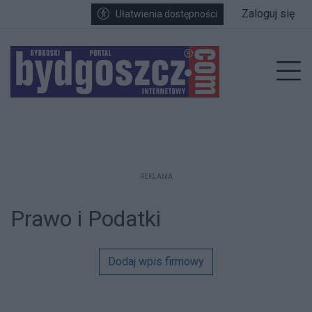
Przejdź do głównych treści
Przejdź do wyszukiwarki
Przejdź do głównego menu
Zaloguj się
Ułatwienia dostępności
enu
Prz
REKLAMA
Prawo i Podatki
Dodaj wpis firmowy