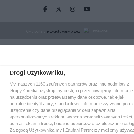
Facebook.com
X.com
Instagram.com
Youtube.com
CMS portalu
przygotowany przez
Drogi Użytkowniku,
My, naszych 1160 zaufanych partnerów oraz inne podmioty z
Grupy 4media uzyskujemy dostęp i przechowujemy informacje
na urządzeniu oraz przetwarzamy dane osobowe, takie jak
unikalne identyfikatory, standardowe informacje wysyłane przez
urządzenie czy dane przeglądania w celu zapewniania
spersonalizowanych reklam, wybór spersonalizowanych treści,
pomiar reklam i treści, badanie odbiorców oraz ulepszanie usług
Za zgodą Użytkownika my i Zaufani Partnerzy możemy używa