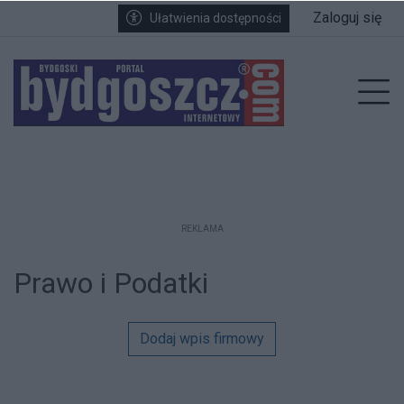
Przejdź do głównych treści
Przejdź do wyszukiwarki
Przejdź do głównego menu
Zaloguj się
Ułatwienia dostępności
Prz
REKLAMA
Prawo i Podatki
Dodaj wpis firmowy