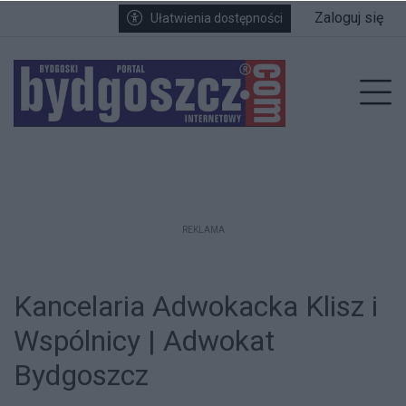
Przejdź do głównych treści
Przejdź do wyszukiwarki
Przejdź do głównego menu
Zaloguj się
Ułatwienia dostępności
enu
Prz
REKLAMA
Kancelaria Adwokacka Klisz i
Wspólnicy | Adwokat
Bydgoszcz