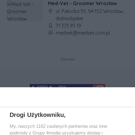
Med-Vet - Groomer Wrocław
Adres firmy:
ul. Pałucka 55, 54-152 Wrocław,
dolnośląskie
Numer telefonu firmy:
71 373 95 19
Adres e-mail firmy:
medvet@medvet.com.pl
REKLAMA
Drogi Użytkowniku,
+48 52 5812666
sekretariat@bydgoszcz.com
My, naszych 1162 zaufanych partnerów oraz inne
podmioty z Grupy 4media uzyskujemy dostęp i