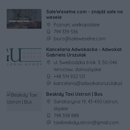
SaleWeselne.com - znajdź sale na
wesele
Adres firmy:
Poznań, wielkopolskie
Numer telefonu firmy:
794 339 536
Adres e-mail firmy:
biuro@saleweselne.com
Kancelaria Adwokacka - Adwokat
Gabriela Urszulak
Adres firmy:
ul. Świebodzka 6 lok. 3, 50-046
Wrocław, dolnośląskie
Numer telefonu firmy:
+48 514 922 121
Adres e-mail firmy:
kancelaria@adwokaturszulak.pl
Beskidy Taxi Ustroń | Bus
Adres firmy:
Sanatoryjna 19, 43-450 Ustroń,
śląskie
Numer telefonu firmy:
798 358 888
Adres e-mail firmy:
taxibeskidyustron@gmail.com