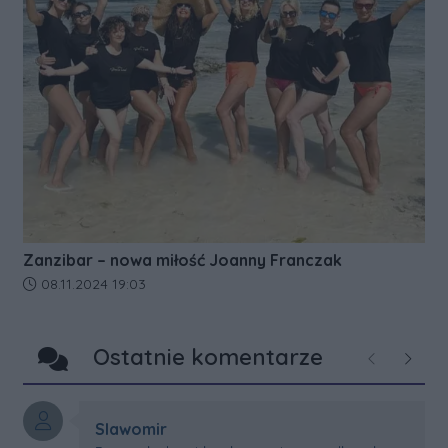
Zanzibar – nowa miłość Joanny Franczak
Data dodania artykułu:
08.11.2024 19:03
Ostatnie komentarze
Poprzednie
Następ
Autor komentarza:
Slawomir