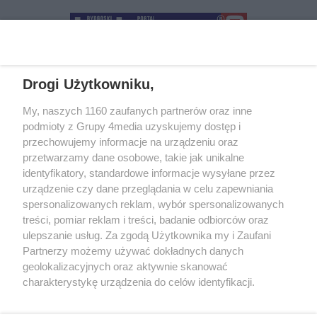
Drogi Użytkowniku,
+48 52 5812666
sekretariat@bydgoszcz.com
My, naszych 1160 zaufanych partnerów oraz inne
podmioty z Grupy 4media uzyskujemy dostęp i
przechowujemy informacje na urządzeniu oraz
przetwarzamy dane osobowe, takie jak unikalne
O nas
Reklama
Regulamin
Kontakt
identyfikatory, standardowe informacje wysyłane przez
Wydarzenia
Ogłoszenia
Katalog firm
urządzenie czy dane przeglądania w celu zapewniania
spersonalizowanych reklam, wybór spersonalizowanych
treści, pomiar reklam i treści, badanie odbiorców oraz
Zapisz się do newslettera
ulepszanie usług. Za zgodą Użytkownika my i Zaufani
Dołącz do grona ludzi najlepiej poinformowanych!
Partnerzy możemy używać dokładnych danych
geolokalizacyjnych oraz aktywnie skanować
Zapisz się »
charakterystykę urządzenia do celów identyfikacji.
Ponieważ cenimy Twoją prywatność, prosimy o zgodę na
Szukaj
korzystanie z tych technologii poprzez kliknięcie