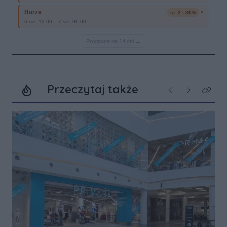
Przeczytaj także
Poprzednie
Następne
Kliknij