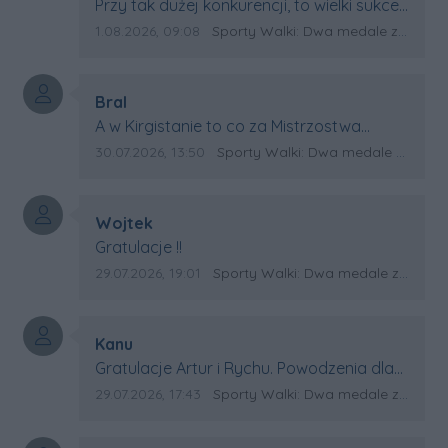
Treść komentarza:
Przy tak dużej konkurencji, to wielki sukces
Artura. Gratulacje !
Data dodania komentarza:
Źródło komentarza:
1.08.2026, 09:08
Sporty Walki: Dwa medale za oceanem
Autor komentarza:
Bral
Treść komentarza:
A w Kirgistanie to co za Mistrzostwa
Swiata?
Data dodania komentarza:
Źródło komentarza:
30.07.2026, 13:50
Sporty Walki: Dwa medale za oceanem
Autor komentarza:
Wojtek
Treść komentarza:
Gratulacje !!
Data dodania komentarza:
Źródło komentarza:
29.07.2026, 19:01
Sporty Walki: Dwa medale za oceanem
Autor komentarza:
Kanu
Treść komentarza:
Gratulacje Artur i Rychu. Powodzenia dla
Kirgistanu.
Data dodania komentarza:
Źródło komentarza:
29.07.2026, 17:43
Sporty Walki: Dwa medale za oceanem