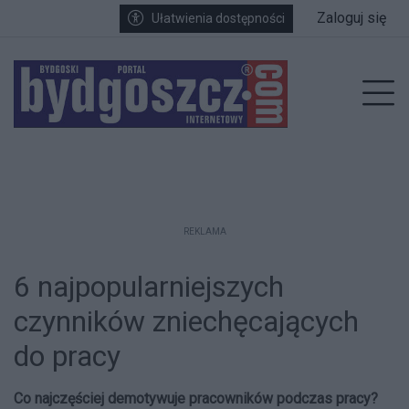
Przejdź do głównych treści
Przejdź do wyszukiwarki
Przejdź do głównego menu
Zaloguj się
Ułatwienia dostępności
enu
Prz
REKLAMA
6 najpopularniejszych
czynników zniechęcających
do pracy
Co najczęściej demotywuje pracowników podczas pracy?