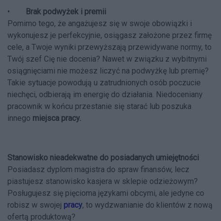
•
Brak podwyżek i premii
Pomimo tego, że angażujesz się w swoje obowiązki i
wykonujesz je perfekcyjnie, osiągasz założone przez firmę
cele, a Twoje wyniki przewyższają przewidywane normy, to
Twój szef Cię nie docenia? Nawet w związku z wybitnymi
osiągnięciami nie możesz liczyć na podwyżkę lub premię?
Takie sytuacje powodują u zatrudnionych osób poczucie
niechęci, odbierają im energię do działania. Niedoceniany
pracownik w końcu przestanie się starać lub poszuka
innego
miejsca pracy.
Stanowisko nieadekwatne do posiadanych umiejętności
Posiadasz dyplom magistra do spraw finansów, lecz
piastujesz stanowisko kasjera w sklepie odzieżowym?
Posługujesz się pięcioma językami obcymi, ale jedyne co
robisz w swojej
pracy
, to wydzwanianie do klientów z nową
ofertą produktową?