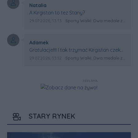
Autor komentarza:
Natalia
Treść komentarza:
A Kirgistan to tez Stany?
Data dodania komentarza:
Źródło komentarza:
29.07.2026, 13:13
Sporty Walki: Dwa medale za oceanem
Autor komentarza:
Adamek
Treść komentarza:
Gratulacje!!!! I tak trzymać Kirgistan czeka
na powtórkę z USA a może i złote medale.
Data dodania komentarza:
Źródło komentarza:
29.07.2026, 13:12
Sporty Walki: Dwa medale za oceanem
Trzymamy kciuki
REKLAMA
STARY RYNEK