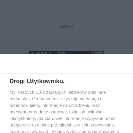
REKLAMA
Drogi Użytkowniku,
+48 52 5812666
sekretariat@bydgoszcz.com
My, naszych 1162 zaufanych partnerów oraz inne
podmioty z Grupy 4media uzyskujemy dostęp i
przechowujemy informacje na urządzeniu oraz
przetwarzamy dane osobowe, takie jak unikalne
O nas
Reklama
Regulamin
Kontakt
identyfikatory, standardowe informacje wysyłane przez
Wydarzenia
Ogłoszenia
Katalog firm
urządzenie czy dane przeglądania w celu zapewniania
spersonalizowanych reklam, wybór spersonalizowanych