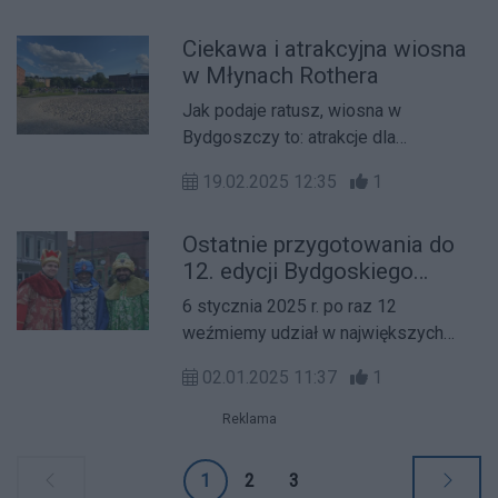
Słusznie, choć to obraz uproszczony i
Ciekawa i atrakcyjna wiosna
pomijający fakt wzajemnego
w Młynach Rothera
przenikania się światów
archeologicznego i artystycznego. O
Jak podaje ratusz, wiosna w
tym, jak silny jest ten związek,
Bydgoszczy to: atrakcje dla
przekonamy się, odwiedzając
młodzieży, filozoficzne dyskusje,
Muzeum Okręgowe w Bydgoszczy i
19.02.2025 12:35
1
szkolenia dla ludzi kultury, czy
jego najnowszą wystawę „Archeologia
spotkania z autorami poczytnych
w sztuce”.
Ostatnie przygotowania do
książek. To tylko część atrakcji, jakie
12. edycji Bydgoskiego
przygotowały dla bydgoszczanek i
Orszaku Trzech Króli
bydgoszczan Młyny Rothera.
6 stycznia 2025 r. po raz 12
weźmiemy udział w największych
jasełkach w Bydgoszczy. Tego dnia
02.01.2025 11:37
1
tysiące kolędników wyjdzie na ulice,
by w przestrzeni miejskiej śpiewać
Reklama
kolędy i wraz z Trzema Królami
podąży w poszukiwaniu
1
2
3
Nowonarodzonego króla.