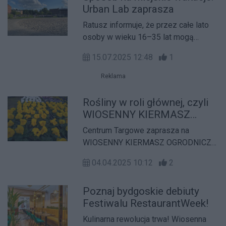
Urban Lab zaprasza
edycji są "Igrzyska".
Ratusz informuje, że przez całe lato
osoby w wieku 16–35 lat mogą
korzystać z bezpłatnych wydarzeń w
15.07.2025 12:48
1
Urban Labie. Każdy dzień tygodnia to
inna energia, inny temat i nowe
Reklama
możliwości. Nie musisz się nudzić –
możesz odpoczywać, rozwijać się,
Rośliny w roli głównej, czyli
działać i po prostu być. Wybierz coś
WIOSENNY KIERMASZ
dla siebie i dołącz. Warsztaty są
OGRODNICZY już w
Centrum Targowe zaprasza na
bezpłatne. Obowiązują zapisy.
najbliższy weekend!
WIOSENNY KIERMASZ OGRODNICZY
w w dniach 05 i 06 kwietnia w godz.
04.04.2025 10:12
2
10:00-17:00. Wstęp wolny.
Poznaj bydgoskie debiuty
Festiwalu RestaurantWeek!
Kulinarna rewolucja trwa! Wiosenna