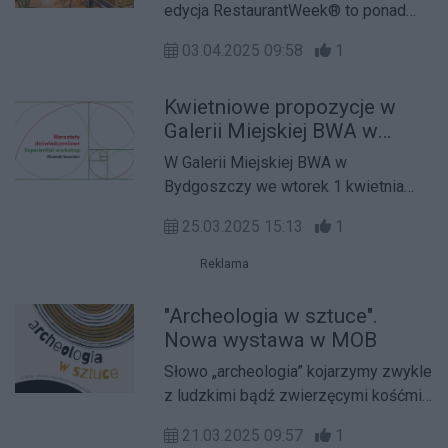
edycja RestaurantWeek® to ponad
100 nowych restauracji w całej
03.04.2025 09:58
1
Polsce, które czekają, by zaskoczyć i
zachwycić autorskimi menu. To
Kwietniowe propozycje w
niepowtarzalna okazja, by przed
Galerii Miejskiej BWA w
wszystkimi odkryć miejsca, o których
Bydgoszczy
wkrótce będzie głośno. Jesteś
W Galerii Miejskiej BWA w
#BornToBeFoodie? Nie przegap
Bydgoszczy we wtorek 1 kwietnia
szansy na wyjątkowe kulinarne
(godz. 18.00) rozpocznie się wystawa
doświadczenia! Rezerwuj stolik już
25.03.2025 15:13
1
Łukasza Breitenbacha, polskiego
teraz na RestaurantWeek.pl.
malarza, absolwenta bydgoskiego
Reklama
„plastyka”, który w 2013 roku obronił
tytuł magistra sztuki w pracowni
"Archeologia w sztuce".
Mieczysława Ziomka UMK Toruń
Nowa wystawa w MOB
Słowo „archeologia” kojarzymy zwykle
z ludzkimi bądź zwierzęcymi kośćmi,
wykopaną z ziemi bronią czy
21.03.2025 09:57
1
fundamentami dawnych twierdz.