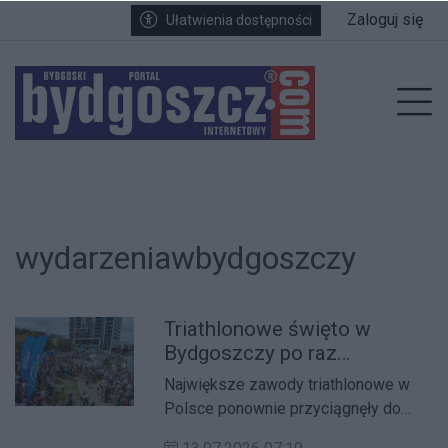
Przejdź do głównych treści
Przejdź do wyszukiwarki
Przejdź do głównego menu
Zaloguj się
Ułatwienia dostępności
enu
Prz
wydarzeniawbydgoszczy
Triathlonowe święto w
Bydgoszczy po raz
dwunasty! Enea Bydgoszcz
Największe zawody triathlonowe w
Triathlon 2026 już za nami
Polsce ponownie przyciągnęły do
Bydgoszczy tysiące zawodników i