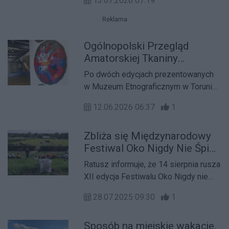
13.07.2026 07:19
kibiców. W weekend 11-12 lipca ulice,
bulwary i Brda stały się areną
Reklama
sportowych emocji, debiutów,
rekordów życiowych i
Ogólnopolski Przegląd
niezapomnianych chwil. Dwunasta
Amatorskiej Tkaniny
edycja Enea Bydgoszcz Triathlon
Unikatowej wraca do
Po dwóch edycjach prezentowanych
potwierdziła, że stolica Kujaw i
Bydgoszczy
w Muzeum Etnograficznym w Toruniu
Pomorza na dobre stała się stolicą
największe w Polsce forum
polskiego triathlonu.
12.06.2026 06:37
1
twórczości tkackiej ponownie zagości
w Bydgoszczy.
Zbliża się Międzynarodowy
Festiwal Oko Nigdy Nie Śpi
2025
Ratusz informuje, że 14 sierpnia rusza
XII edycja Festiwalu Oko Nigdy nie
Śpi. Wśród tegorocznych gości będą
28.07.2025 09:30
1
m.in. Anda Rottenberg, Philip
Akkerman, Norman Leto, czy Roboert
Sposób na miejskie wakacje.
Kuśmirowski. Hasłem przewodnim tej