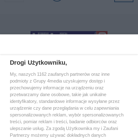
Drogi Użytkowniku,
+48 52 5812666
sekretariat@bydgoszcz.com
My, naszych 1162 zaufanych partnerów oraz inne
podmioty z Grupy 4media uzyskujemy dostęp i
przechowujemy informacje na urządzeniu oraz
przetwarzamy dane osobowe, takie jak unikalne
O nas
Reklama
Regulamin
Kontakt
identyfikatory, standardowe informacje wysyłane przez
Wydarzenia
Ogłoszenia
Katalog firm
urządzenie czy dane przeglądania w celu zapewniania
spersonalizowanych reklam, wybór spersonalizowanych
treści, pomiar reklam i treści, badanie odbiorców oraz
Zapisz się do newslettera
ulepszanie usług. Za zgodą Użytkownika my i Zaufani
Dołącz do grona ludzi najlepiej poinformowanych!
Partnerzy możemy używać dokładnych danych