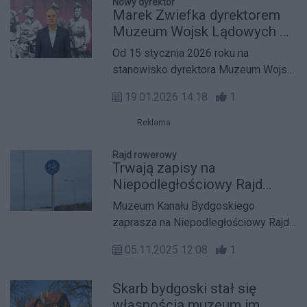
Nowy dyrektor
Marek Zwiefka dyrektorem
Muzeum Wojsk Lądowych w
Bydgoszczy
Od 15 stycznia 2026 roku na
stanowisko dyrektora Muzeum Wojsk
Lądowych w Bydgoszczy powołany
19.01.2026 14:18
1
został Marek Zwiefka. Nowy szef
instytucji zapowiada kontynuację
Reklama
rozwoju muzeum oraz rozszerzenie
oferty edukacyjnej i wystawienniczej.
Rajd rowerowy
Trwają zapisy na
Niepodległościowy Rajd
Rowerowy wzdłuż Kanału
Muzeum Kanału Bydgoskiego
Bydgoskiego
zaprasza na Niepodległościowy Rajd
Rowerowy 9 listopada 2025 r. Trasa
05.11.2025 12:08
1
liczy około 14 km wzdłuż Kanału i
zakończy się przy Śluzie Nr 6 w
Skarb bydgoski stał się
Osowej Górze. Wydarzenie łączy
własnością muzeum im.
rekreację z historyczną pogadanką;