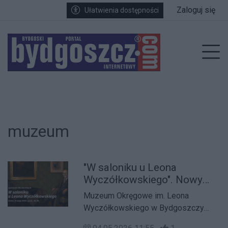
Przejdź do głównych treści
Przejdź do wyszukiwarki
Przejdź do głównego menu
Zaloguj się
Ułatwienia dostępności
enu
Prz
muzeum
"W saloniku u Leona
Wyczółkowskiego". Nowy
cykl spotkań dla dorosłych w
Muzeum Okręgowe im. Leona
muzeum
Wyczółkowskiego w Bydgoszczy
zaprasza na nowy cykl edukacyjny dla