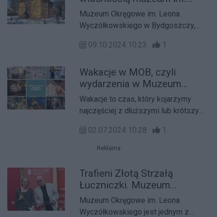
Wyczółkowskiego
limit miejsc wynosi 80.
Muzeum Okręgowe im. Leona
Wyczółkowskiego w Bydgoszczy,
decyzją kujawsko-pomorskiego
09.10.2024 10:23
1
konserwatora zabytków, stało się
właścicielem tzw. skarbu
Wakacje w MOB, czyli
bydgoskiego, który od przeszło
wydarzenia w Muzeum
sześciu lat miało w depozycie -
Okręgowym w lipcu i sierpniu
poinformowało we wtorek muzeum.
Wakacje to czas, który kojarzymy
najczęściej z dłuższymi lub krótszymi
wypadami poza miejsce
02.07.2024 10:28
1
zamieszkania, a nawet poza kraj,
zapominając o tym, co czeka tuż za
Reklama
rogiem. W lipcu i sierpniu bydgoskie
instytucje kultury w żadnym wypadku
Trafieni Złotą Strzałą
nie biorą urlopu. Wręcz przeciwnie –
Łuczniczki. Muzeum
wystarczy spojrzeć choćby na
Okręgowe otrzymało
Muzeum Okręgowe im. Leona
program Muzeum Okręgowego im.
wyjątkową nagrodę
Wyczółkowskiego jest jednym z
Leona Wyczółkowskiego w