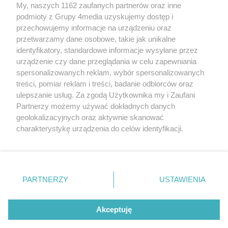
My, naszych 1162 zaufanych partnerów oraz inne
podmioty z Grupy 4media uzyskujemy dostęp i
przechowujemy informacje na urządzeniu oraz
przetwarzamy dane osobowe, takie jak unikalne
O nas
Reklama
Regulamin
Kontakt
identyfikatory, standardowe informacje wysyłane przez
Wydarzenia
Ogłoszenia
Katalog firm
urządzenie czy dane przeglądania w celu zapewniania
spersonalizowanych reklam, wybór spersonalizowanych
treści, pomiar reklam i treści, badanie odbiorców oraz
Zapisz się do newslettera
ulepszanie usług. Za zgodą Użytkownika my i Zaufani
Dołącz do grona ludzi najlepiej poinformowanych!
Partnerzy możemy używać dokładnych danych
geolokalizacyjnych oraz aktywnie skanować
Zapisz się »
charakterystykę urządzenia do celów identyfikacji.
Ponieważ cenimy Twoją prywatność, prosimy o zgodę na
Szukaj
korzystanie z tych technologii poprzez kliknięcie
„Akceptuję”. Zgoda jest dobrowolna i zawsze możesz ją
zmienić/wycofać klikając przycisk ustawień prywatności
PARTNERZY
USTAWIENIA
znajdujący się w lewym dolnym rogu strony
. Niektóre
Facebook.com
X.com
Instagram.com
Youtube.com
rodzaje przetwarzania danych nie wymagają zgody
użytkownika, ale masz prawo sprzeciwić się takiemu
Akceptuję
przetwarzaniu. Preferencje będą miały zastosowania tylko