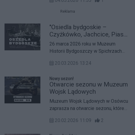
04.05.2026 11:55
1
dorosłych „W saloniku u Leona
Wyczółkowskiego”. Spotkania
Reklama
odbywać się będą w cztery kolejne
środy maja – 6, 13, 20 i 27 maja 2026
"Osiedla bydgoskie –
roku o godz. 16.30 – w wyjątkowej
Czyżkówko, Jachcice, Piaski,
przestrzeni Dom Leona
Smukała–Opławiec–
26 marca 2026 roku w Muzeum
Wyczółkowskiego na Wyspie
Janowo". Wystawa o historii
Historii Bydgoszczy w Spichrzach
Młyńskiej (ul. Mennica 7).
tworzonej przez
nad Brdą przy ulicy Grodzkiej 7–11,
mieszkańców
20.03.2026 13:24
oddziale Muzeum Okręgowe im.
Leona Wyczółkowskiego w
Nowy sezon!
Bydgoszczy, zostanie otwarta
Otwarcie sezonu w Muzeum
wystawa „Osiedla bydgoskie –
Wojsk Lądowych
Czyżkówko, Jachcice, Piaski,
Muzeum Wojsk Lądowych w Osówcu
Smukała–Opławiec–Janowo”.
zaprasza na otwarcie sezonu, które
odbędzie się 28 lutego 2026 roku.
20.02.2026 11:09
2
Zobacz czołgi, wozy wojskowe i
skosztuj pyszności!