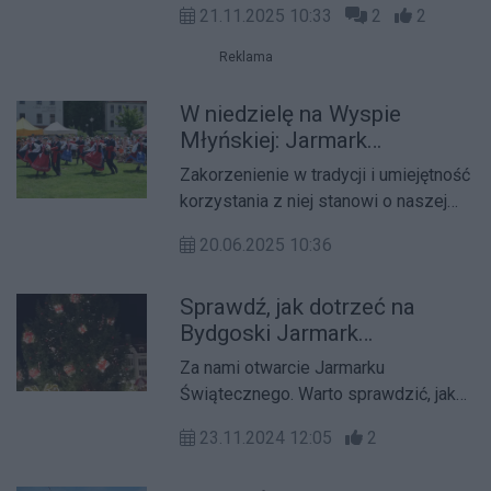
21.11.2025 10:33
2
2
Mostowej, Starym Rynku i Placu
Teatralnym czekają stoiska, muzyka
Reklama
na żywo, zimowe wesołe miasteczko
oraz atrakcje dla całych rodzin.
W niedzielę na Wyspie
Młyńskiej: Jarmark
Świętojański
Zakorzenienie w tradycji i umiejętność
korzystania z niej stanowi o naszej
tożsamości, dlatego tak ważne jest
20.06.2025 10:36
wspieranie ludzi, którzy ją kontynuują i
inspirują się nią w swoich twórczych
Sprawdź, jak dotrzeć na
działaniach.
Bydgoski Jarmark
Świąteczny
Za nami otwarcie Jarmarku
Świątecznego. Warto sprawdzić, jak
dojechać i gdzie zaparkować
23.11.2024 12:05
2
wybierając się na to wydarzenie.
Urząd Miasta przypomina, że