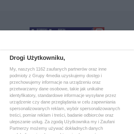
Drogi Użytkowniku,
+48 52 5812666
sekretariat@bydgoszcz.com
My, naszych 1162 zaufanych partnerów oraz inne
podmioty z Grupy 4media uzyskujemy dostęp i
przechowujemy informacje na urządzeniu oraz
przetwarzamy dane osobowe, takie jak unikalne
O nas
Reklama
Regulamin
Kontakt
identyfikatory, standardowe informacje wysyłane przez
Wydarzenia
Ogłoszenia
Katalog firm
urządzenie czy dane przeglądania w celu zapewniania
spersonalizowanych reklam, wybór spersonalizowanych
treści, pomiar reklam i treści, badanie odbiorców oraz
Zapisz się do newslettera
ulepszanie usług. Za zgodą Użytkownika my i Zaufani
Dołącz do grona ludzi najlepiej poinformowanych!
Partnerzy możemy używać dokładnych danych