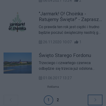
06.09.2021 15:24
2
Kujawsko-Pomorskiego. Nie
zabraknie tańca, muzyki, regionalnych
"Jarmark! O! Choinka -
rarytasów i rękodzieła.
Ratujemy Święta!" - Zaprasza
Muzeum Mydła i Historii
Co prawda ten rok jest ciężki i trudno
Brudu
będzie poczuć świąteczny nastrój gdy
wszystko jest zamknięte, ale my nie
26.11.2020 10:07
1
składamy broni! Jako Muzeum Mydła
i Historii Brudu tworzymy "Jarmark! O!
Święto Starego Fordonu
Choinka - Ratujemy Święta!" i będzie
to jarmark na żywo!
Trzeciego i czwartego czerwca
odbędzie się trzecia już odsłona
Święta Starego Fordonu. Wśród
01.06.2017 13:27
atrakcji czekających na bydgoszczan
są między innymi rekonstrukcje
Reklama
historyczne, koncerty, występy
kabaretów oraz szereg innych atrakcji.
1
2