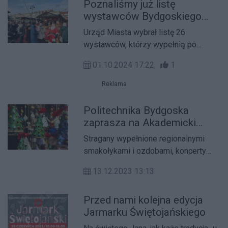
Poznaliśmy już listę
najprościej dostać się do centrum
wystawców Bydgoskiego
komunikacją miejską. Wygodne
Jarmarku Świątecznego
parkowanie zapewniają m.in. parkingi
Urząd Miasta wybrał listę 26
P+R a także wielopoziomowy obiekt
wystawców, którzy wypełnią po
przy ul. Grudziądzkiej.
brzegi świąteczne domki przy ul.
01.10.2024 17:22
1
Mostowej i Starym Rynku. Nie
zabraknie pysznego jedzenia i
Reklama
lokalnego rękodzieła.
Politechnika Bydgoska
zaprasza na Akademicki
Jarmark Bożonarodzeniowy
Stragany wypełnione regionalnymi
smakołykami i ozdobami, koncerty
kolęd i świąteczne wesołe
13.12.2023 13:13
miasteczko – to tylko niektóre z
atrakcji Akademickiego Jarmarku
Przed nami kolejna edycja
Bożonarodzeniowego, który w dniach
Jarmarku Świętojańskiego
15-17 grudnia 2023 roku organizuje
Politechnika Bydgoska.