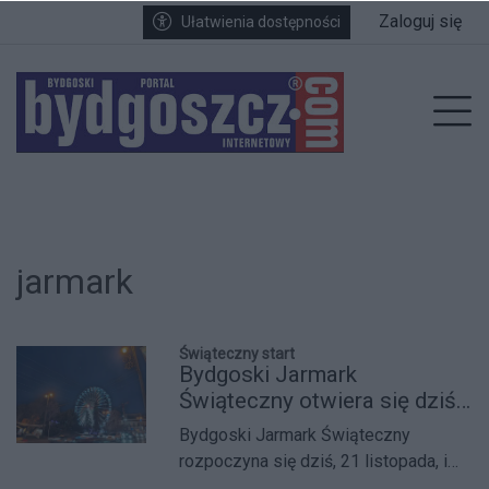
Przejdź do głównych treści
Przejdź do wyszukiwarki
Przejdź do głównego menu
Zaloguj się
Ułatwienia dostępności
enu
Prz
jarmark
Świąteczny start
Bydgoski Jarmark
Świąteczny otwiera się dziś
— program otwarcia i
Bydgoski Jarmark Świąteczny
atrakcje na Starym Rynku
rozpoczyna się dziś, 21 listopada, i
potrwa do 21 grudnia. Na ulicy