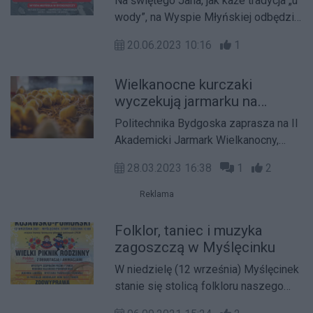
Na świętego Jana, jak każe tradycja „u
wody”, na Wyspie Młyńskiej odbędzie
się znów Jarmark Świętojański.
20.06.2023 10:16
1
Organizowany od lat przez Kujawsko-
Pomorskie Centrum Kultury w
Wielkanocne kurczaki
Bydgoszczy dla nietuzinkowych
wyczekują jarmarku na
twórców i rękodzielników,
Politechnice Bydgoskiej
bydgoszczan oraz gości.
Politechnika Bydgoska zaprasza na II
Akademicki Jarmark Wielkanocny,
który odbędzie się 31.03-2.04.2023
28.03.2023 16:38
1
2
roku na fordońskim kampusie.
Reklama
Folklor, taniec i muzyka
zagoszczą w Myślęcinku
W niedzielę (12 września) Myślęcinek
stanie się stolicą folkloru naszego
województwa za sprawą Jarmarku