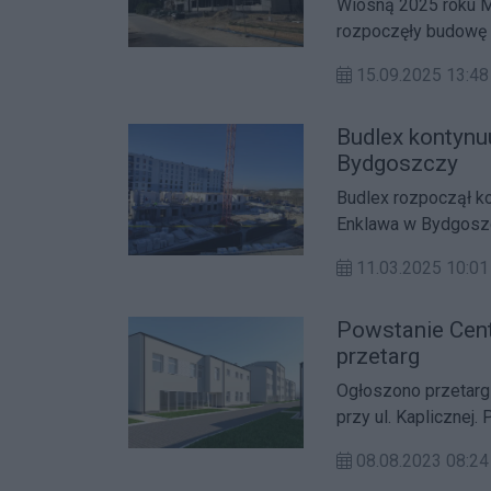
Wiosną 2025 roku M
rozpoczęły budowę 
Prace przebiegają 
15.09.2025 13:
zachowaniu wysokiej
Budlex kontynu
Bydgoszczy
Budlex rozpoczął ko
Enklawa w Bydgoszc
garażem w budynku Z4, równocześnie rozpoczynają się analogi
11.03.2025 10:
obiekcie Z5. Na bu
poziomie parteru. Ko
Powstanie Cen
wdrażane, a dewelo
przetarg
powstaje z myślą o
funkcjonalnej przest
Ogłoszono przetar
przy ul. Kaplicznej
budynki, które ułat
08.08.2023 08: