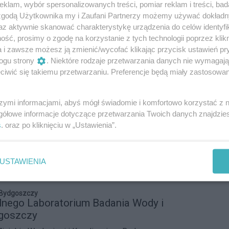
klam, wybór spersonalizowanych treści, pomiar reklam i treści, bad
z roboty
 zgodą Użytkownika my i Zaufani Partnerzy możemy używać dokład
az aktywnie skanować charakterystykę urządzenia do celów identyfi
ię w historii polskiego budownictwa. To właśnie tutaj –
ść, prosimy o zgodę na korzystanie z tych technologii poprzez klikn
raju – dwa roboty murarskie wspierają ekipę
a i zawsze możesz ją zmienić/wycofać klikając przycisk ustawień pr
noszeniu ścian nowego przedszkola i żłobka. To
03
1
ogu strony
. Niektóre rodzaje przetwarzania danych nie wymagaj
a, w której człowiek i maszyna pracują ramię w ramię.
iwić się takiemu przetwarzaniu. Preferencje będą miały zastosowania
 ludzi w najcięższych zadaniach, przyspiesza prace i
budowę pomnika Ignacego Jana
owo stało się miejscem, gdzie przyszłość budownictwa
 na Placu Wolności
ością.
szymi informacjami, abyś mógł świadomie i komfortowo korzystać z
gółowe informacje dotyczące przetwarzania Twoich danych znajdzi
yła się konferencja prasowa, podczas której członkowie
s
. oraz po kliknięciu w „Ustawienia”.
ików Miasta Bydgoszczy przedstawili swoje
m inicjatywy budowy pomnika Ignacego Jana
51
1
USTAWIENIA
Reklama
 Bydgoszczy
nego Laboratorium Badania Wody i
goszczy