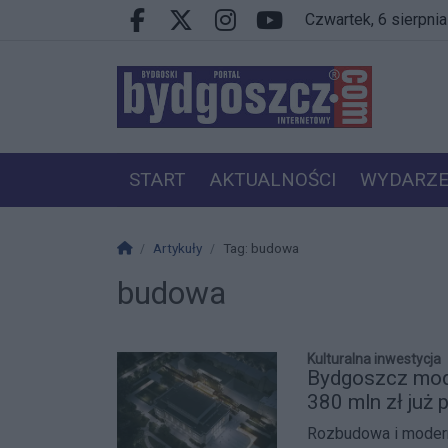
Przejdź do głównych treści
Przejdź do wyszukiwarki
Przejdź do głównego menu
czwartek, 6 sierpni
Facebook.com
X.com
Instagram.com
Youtube.com
START
AKTUALNOŚCI
WYDARZE
PRACA
VIP
Strona główna
Artykuły
Tag: budowa
budowa
Kulturalna inwestycja
Bydgoszcz mod
380 mln zł już 
Rozbudowa i modern