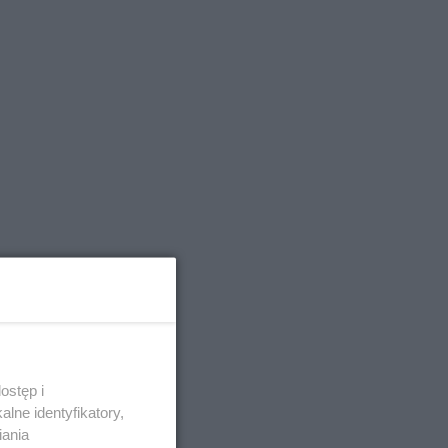
ostęp i
lne identyfikatory,
iania