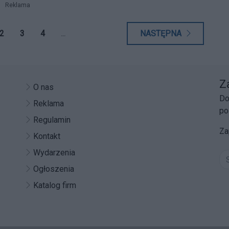
Reklama
2
3
4
...
NASTĘPNA
Z
O nas
Do
Reklama
po
Regulamin
Za
Kontakt
Wydarzenia
Ogłoszenia
Katalog firm