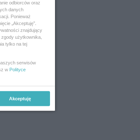
anie odbiorców oraz
nych danych
kacji. Ponieważ
ięcie „Akceptuję”.
ywatności znajdujący
ą zgody użytkownika,
 tylko na tej
 naszych serwisów
esz w
Polityce
Akceptuję