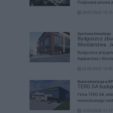
Podpisana umowa z 
inwestycji kultura
28.07.2026 15:
europejskich.
Sportowa inwestycja
Bydgoszcz zbu
Wioślarstwa. J
Bydgoszcz przygot
Kajakarstwa i Wiośl
Minister Sportu i T
02.06.2026 13:
dofinansowaniu prz
Nowa inwestycja w B
TERG SA buduj
Firma TERG SA, właś
nowoczesnego centr
w Bydgoskim Parku
15.04.2026 11:
inwestycja na teren