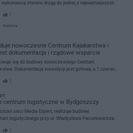
wykonawcą otwiera drogę do jednej z najważniejszych
lnych w Bydgoszczy, współfinansowanej ze środków
15
1
Reklama
duje nowoczesne Centrum Kajakarstwa i
est dokumentacja i rządowe wsparcie
owuje się do budowy nowoczesnego Centrum
arstwa. Dokumentacja inwestycji jest gotowa, a 1 czerwca
urystyki Jakub Rutnicki poinformował o rządowym
45
1
edsięwzięcia.
PPT
e centrum logistyczne w Bydgoszczy
ciciel sieci Media Expert, realizuje budowę
um logistycznego przy ul. Władysława Paciorkiewicza
 Przemysłowo-Technologicznym. To największa
17
1
ie BPPT, mająca na celu usprawnienie procesów