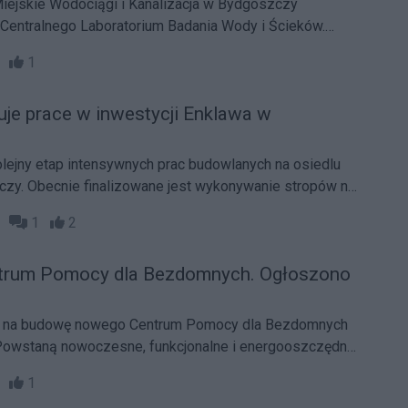
iejskie Wodociągi i Kanalizacja w Bydgoszczy
Centralnego Laboratorium Badania Wody i Ścieków.
zgodnie z harmonogramem, a nowe obiekty będą służyć
48
1
 jakości wody pitnej.
uje prace w inwestycji Enklawa w
lejny etap intensywnych prac budowlanych na osiedlu
zy. Obecnie finalizowane jest wykonywanie stropów nad
czne prace w
01
1
2
dynku Z4 widoczne są już pierwsze ściany żelbetowe na
lejne etapy realizacji inwestycji są konsekwentnie
trum Pomocy dla Bezdomnych. Ogłoszono
per na bieżąco monitoruje postępy budowy. Osiedle
 zapewnieniu przyszłym mieszkańcom komfortowej i
rzeni do życia.
g na budowę nowego Centrum Pomocy dla Bezdomnych
. Powstaną nowoczesne, funkcjonalne i energooszczędne
wią niesienie pomocy potrzebującym.
24
1