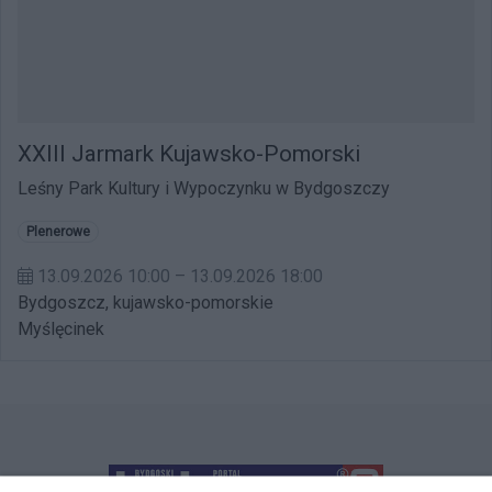
XXIII Jarmark Kujawsko-Pomorski
Leśny Park Kultury i Wypoczynku w Bydgoszczy
Plenerowe
13.09.2026 10:00 – 13.09.2026 18:00
Bydgoszcz, kujawsko-pomorskie
Myślęcinek