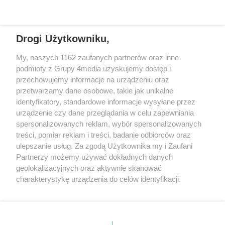
Drogi Użytkowniku,
+48 52 5812666
sekretariat@bydgoszcz.com
My, naszych 1162 zaufanych partnerów oraz inne
podmioty z Grupy 4media uzyskujemy dostęp i
przechowujemy informacje na urządzeniu oraz
przetwarzamy dane osobowe, takie jak unikalne
O nas
Reklama
Regulamin
Kontakt
identyfikatory, standardowe informacje wysyłane przez
Wydarzenia
Ogłoszenia
Katalog firm
urządzenie czy dane przeglądania w celu zapewniania
spersonalizowanych reklam, wybór spersonalizowanych
treści, pomiar reklam i treści, badanie odbiorców oraz
Zapisz się do newslettera
ulepszanie usług. Za zgodą Użytkownika my i Zaufani
Dołącz do grona ludzi najlepiej poinformowanych!
Partnerzy możemy używać dokładnych danych
geolokalizacyjnych oraz aktywnie skanować
Zapisz się »
charakterystykę urządzenia do celów identyfikacji.
Ponieważ cenimy Twoją prywatność, prosimy o zgodę na
Szukaj
korzystanie z tych technologii poprzez kliknięcie
„Akceptuję”. Zgoda jest dobrowolna i zawsze możesz ją
zmienić/wycofać klikając przycisk ustawień prywatności