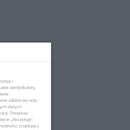
ostęp i
lne identyfikatory,
iania
anie odbiorców oraz
nych danych
kacji. Ponieważ
ięcie „Akceptuję”.
ywatności znajdujący