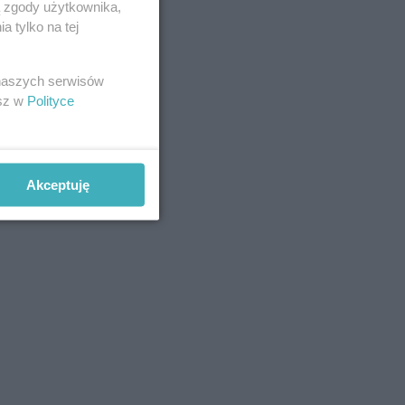
ą zgody użytkownika,
 tylko na tej
 naszych serwisów
esz w
Polityce
Akceptuję