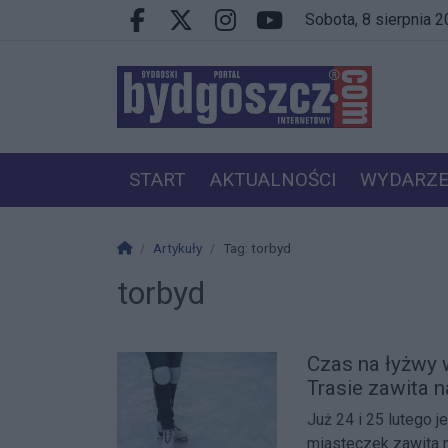
Przejdź do głównych treści
Przejdź do wyszukiwarki
Przejdź do głównego menu
sobota, 8 sierpnia 
Facebook.com
X.com
Instagram.com
Youtube.com
START
AKTUALNOŚCI
WYDARZE
PRACA
VIP
Strona główna
Artykuły
Tag: torbyd
torbyd
Czas na łyżwy
Trasie zawita 
Już 24 i 25 lutego 
miasteczek zawita 