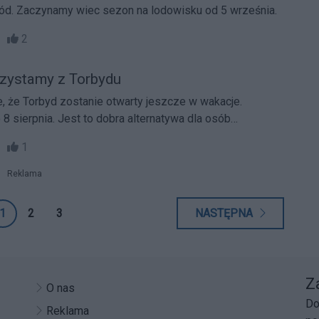
lód. Zaczynamy wiec sezon na lodowisku od 5 września.
10
2
rzystamy z Torbydu
, że Torbyd zostanie otwarty jeszcze w wakacje.
8 sierpnia. Jest to dobra alternatywa dla osób
zas urlopu w mieście.
27
1
Reklama
1
2
3
NASTĘPNA
Z
O nas
Do
Reklama