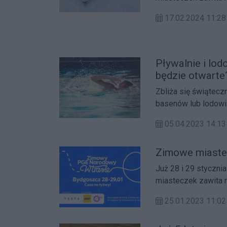
można z doświadcze
17.02.2024 11:
atrakcji dla wszyst
ferii.
Pływalnie i lod
będzie otwarte
Zbliża się świątecz
basenów lub lodowis
przysmaków. Poniże
05.04.2023 14:
spędzić czas około
Zimowe miaste
Już 28 i 29 styczni
miasteczek zawita 
można z doświadczen
25.01.2023 11:02
wszystkich szukając