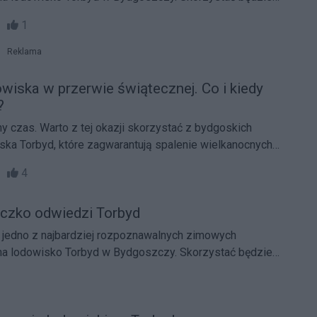
nia wykwalifikowanych instruktorów łyżwiarstwa i
28
1
kich szukających miejskich, rodzinnych rozrywek podczas
Reklama
owiska w przerwie świątecznej. Co i kiedy
?
ny czas. Warto z tej okazji skorzystać z bydgoskich
ka Torbyd, które zagwarantują spalenie wielkanocnych
j zamieszczamy krótką rozpiskę dla chcących aktywnie
13
4
świąteczny.
czko odwiedzi Torbyd
a jedno z najbardziej rozpoznawalnych zimowych
na lodowisko Torbyd w Bydgoszczy. Skorzystać będzie
ia najlepszych instruktorów łyżwiarstwa i atrakcji dla
ych miejskich, rodzinnych rozrywek podczas ferii.