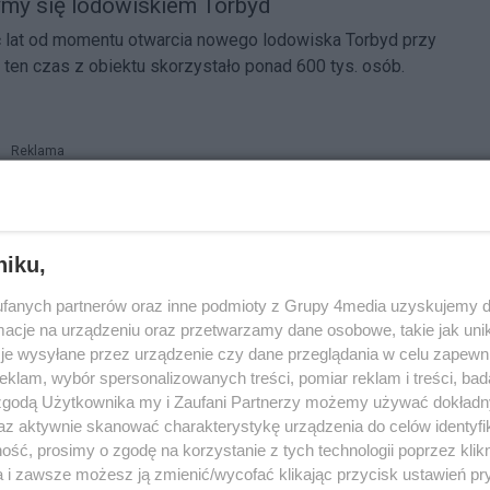
zymy się lodowiskiem Torbyd
ć lat od momentu otwarcia nowego lodowiska Torbyd przy
z ten czas z obiektu skorzystało ponad 600 tys. osób.
Reklama
sta na okres ferii zimowych
szym województwie rozpoczną się ferie zimowe.
niku,
stycznia do 12 lutego. Miasto zachęca, aby spędzić ten
sób.
fanych partnerów oraz inne podmioty z Grupy 4media uzyskujemy d
39
1
cje na urządzeniu oraz przetwarzamy dane osobowe, takie jak unika
je wysyłane przez urządzenie czy dane przeglądania w celu zapewn
kładki przy Torbydzie?
klam, wybór spersonalizowanych treści, pomiar reklam i treści, bad
 zgodą Użytkownika my i Zaufani Partnerzy możemy używać dokład
ane przez bydgoszczan otwarcie kładki Esperanto. Jej
az aktywnie skanować charakterystykę urządzenia do celów identyfi
ziernika, co stało się sporym utrudnieniem dla
ść, prosimy o zgodę na korzystanie z tych technologii poprzez klikn
 uspokaja, że jeśli tylko pozwolą na to warunki
a i zawsze możesz ją zmienić/wycofać klikając przycisk ustawień pr
warta zostanie jeszcze w styczniu.