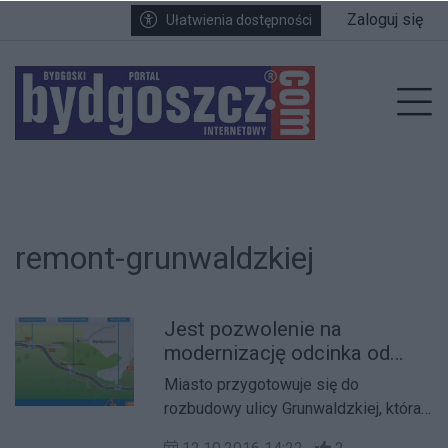
Przejdź do głównych treści
Przejdź do wyszukiwarki
Przejdź do głównego menu
Zaloguj się
Ułatwienia dostępności
enu
Prz
remont-grunwaldzkiej
Jest pozwolenie na
modernizację odcinka od
Węzła Zachodniego do
Miasto przygotowuje się do
granicy miasta
rozbudowy ulicy Grunwaldzkiej, która
w ciągu najbliższych lat połączy