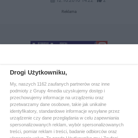
12.10.2016 14:22
2
Bydgoszcz z drogą ekspresową S5.
Reklama
Drogi Użytkowniku,
+48 52 5812666
sekretariat@bydgoszcz.com
My, naszych 1162 zaufanych partnerów oraz inne
podmioty z Grupy 4media uzyskujemy dostęp i
przechowujemy informacje na urządzeniu oraz
przetwarzamy dane osobowe, takie jak unikalne
O nas
Reklama
Regulamin
Kontakt
identyfikatory, standardowe informacje wysyłane przez
Wydarzenia
Ogłoszenia
Katalog firm
urządzenie czy dane przeglądania w celu zapewniania
spersonalizowanych reklam, wybór spersonalizowanych
treści, pomiar reklam i treści, badanie odbiorców oraz
Zapisz się do newslettera
ulepszanie usług. Za zgodą Użytkownika my i Zaufani