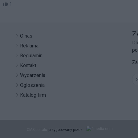
06
1
Z
O nas
Do
Reklama
po
Regulamin
Za
Kontakt
Wydarzenia
Ogłoszenia
Katalog firm
CMS portalu
przygotowany przez