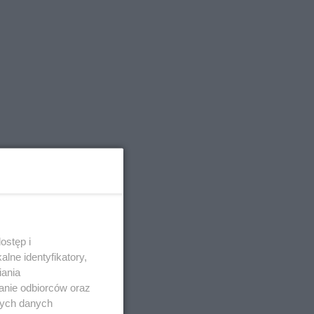
ostęp i
lne identyfikatory,
iania
anie odbiorców oraz
nych danych