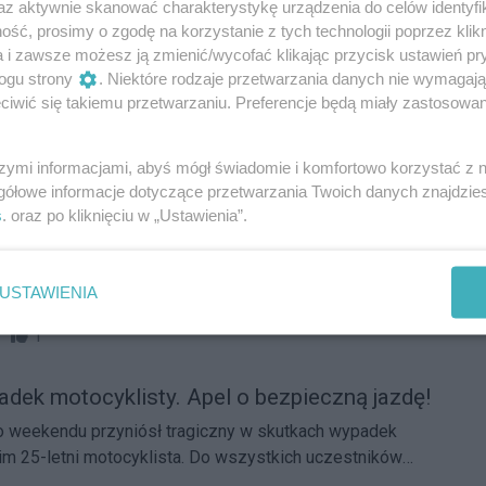
akcji "ROWERZYŚCI" na drogach powiatu
az aktywnie skanować charakterystykę urządzenia do celów identyfi
ść, prosimy o zgodę na korzystanie z tych technologii poprzez klikn
a i zawsze możesz ją zmienić/wycofać klikając przycisk ustawień pr
), w ramach działań wojewódzkich pn.: "Rowerzyści",
ogu strony
. Niektóre rodzaje przetwarzania danych nie wymagaj
i zwracali szczególną uwagę na wszelkie wykroczenia w
iwić się takiemu przetwarzaniu. Preferencje będą miały zastosowania
óre wpływają na bezpieczeństwo niechronionych
57
1
drogowego, w tym przypadku rowerzystów
szymi informacjami, abyś mógł świadomie i komfortowo korzystać z
Reklama
gółowe informacje dotyczące przetwarzania Twoich danych znajdzi
s
. oraz po kliknięciu w „Ustawienia”.
tobusem miejskim
acje. Przypominamy o funkcjonowaniu dwóch
USTAWIENIA
utobusowych. Linią międzygminną nr 99 dojedziemy na
ch, a autobusami nr 75 do Zespołu Pałacowo-Parkowego
04
1
ekendy natomiast zapraszamy na przejażdżkę
m.
adek motocyklisty. Apel o bezpieczną jazdę!
 weekendu przyniósł tragiczny w skutkach wypadek
im 25-letni motocyklista. Do wszystkich uczestników
zsądek i bezpieczną jazdę.