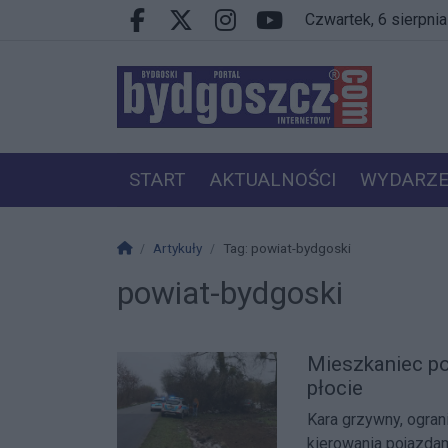
Przejdź do głównych treści
Przejdź do wyszukiwarki
Przejdź do głównego menu
czwartek, 6 sierpni
Facebook.com
X.com
Instagram.com
Youtube.com
START
AKTUALNOŚCI
WYDARZE
PRACA
VIP
Strona główna
Artykuły
Tag: powiat-bydgoski
powiat-bydgoski
Mieszkaniec po
płocie
Kara grzywny, ogran
kierowania pojazdam