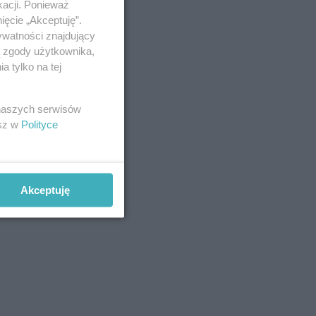
kacji. Ponieważ
ięcie „Akceptuję”.
ywatności znajdujący
ą zgody użytkownika,
 tylko na tej
 naszych serwisów
esz w
Polityce
Akceptuję