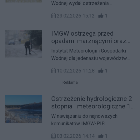
Kowalczuk.
Wodnej wydał ostrzeżenia
hydrologiczne I i II stopnia przed
23.02.2026 15:12
1
wzrostami stanów wody i
przekroczeniem stanów
IMGW ostrzega przed
ostrzegawczych w związku z
opadami marznącymi oraz
roztopami dla 14 województw. Wolne
silnym mrozem
od alertów pozostają jedynie woj.
Instytut Meteorologii i Gospodarki
wielkopolskie i lubuskie.
Wodnej dla jedenastu województw
wydał alert I stopnia przed opadami
10.02.2026 11:28
1
marznącymi. Najdłużej, bo do nocy z
wtorku na środę, obowiązują one w
Reklama
woj. lubelskim. Wciąż obowiązują
ostrzeżenia przed mrozem dla
Ostrzeżenie hydrologiczne 2
północno-wschodnich regionów kraju.
stopnia i meteorologiczne 1
stopnia dla Bydgoszczy i
W nawiązaniu do najnowszych
regionu
komunikatów IMGW-PIB,
przekazujemy ostrzeżenie
03.02.2026 14:14
1
hydrologiczne drugiego stopnia