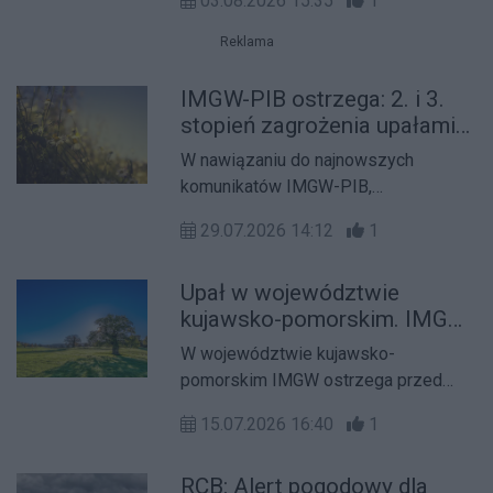
03.08.2026 15:35
1
Synoptycy alarmują, że wysokie
temperatury mogą być szczególnie
Reklama
uciążliwe w najbliższych godzinach,
dlatego warto zachować ostrożność i
IMGW-PIB ostrzega: 2. i 3.
ograniczyć ekspozycję na słońce.
stopień zagrożenia upałami
w kujawsko-pomorskim
W nawiązaniu do najnowszych
komunikatów IMGW-PIB,
przedstawiamy ostrzeżenia
29.07.2026 14:12
1
meteorologiczne 2 i 3 stopnia
dotyczące upałów na terenie
Upał w województwie
województwa kujawsko-pomorskiego.
kujawsko-pomorskim. IMGW
ostrzega przed wysokimi
W województwie kujawsko-
temperaturami
pomorskim IMGW ostrzega przed
upałem. W najbliższych dniach
15.07.2026 16:40
1
temperatura może być wyjątkowo
wysoka, dlatego warto śledzić
RCB: Alert pogodowy dla
komunikaty i zadbać o