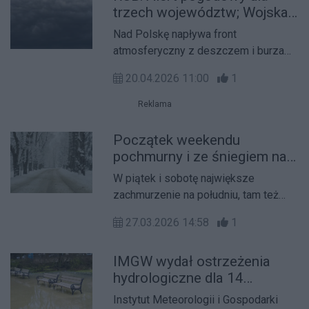
trzech województw; Wojska
bezpieczeństwo.
Obrony Terytorialnej w
Nad Polskę napływa front
podwyższonej gotowości
atmosferyczny z deszczem i burzami.
RCB wysłało alert do mieszkańców
20.04.2026 11:00
1
powiatów z województw
wielkopolskiego, dolnośląskiego oraz
Reklama
lubuskiego. Szef MON Władysław
Kosiniak-Kamysz poinformował, że
Początek weekendu
Wojska Obrony Terytorialnej pozostają
pochmurny i ze śniegiem na
w podwyższonej gotowości.
południu kraju
W piątek i sobotę największe
zachmurzenie na południu, tam też
prognozowane są opady śniegu, w
27.03.2026 14:58
1
rejonach podgórskich z przyrostem
pokrywy śnieżnej do 15 cm.
IMGW wydał ostrzeżenia
Najbliższej nocy na północy i
hydrologiczne dla 14
zachodzie kraju wystąpią przymrozki
województw
- powiedział synoptyk IMGW Michał
Instytut Meteorologii i Gospodarki