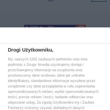
wschodnim.
Drogi Użytkowniku,
+48 52 5812666
sekretariat@bydgoszcz.com
My, naszych 1162 zaufanych partnerów oraz inne
podmioty z Grupy 4media uzyskujemy dostęp i
przechowujemy informacje na urządzeniu oraz
przetwarzamy dane osobowe, takie jak unikalne
O nas
Reklama
Regulamin
Kontakt
identyfikatory, standardowe informacje wysyłane przez
Wydarzenia
Ogłoszenia
Katalog firm
urządzenie czy dane przeglądania w celu zapewniania
spersonalizowanych reklam, wybór spersonalizowanych
treści, pomiar reklam i treści, badanie odbiorców oraz
Zapisz się do newslettera
ulepszanie usług. Za zgodą Użytkownika my i Zaufani
Dołącz do grona ludzi najlepiej poinformowanych!
Partnerzy możemy używać dokładnych danych