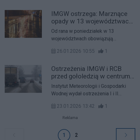
wezbrań.
IMGW ostrzega: Marznące
opady w 13 województwach;
Alert RCB: gołoledź w
Od rana w poniedziałek w 13
dziewięciu województwach
województwach obowiązują
ostrzeżenia Instytutu Meteorologii i
26.01.2026 10:55
1
Gospodarki Wodnej przed
marznącymi opadami deszczu
Ostrzeżenia IMGW i RCB
powodującymi gołoledź. Ponadto w
przed gołoledzią w centrum i
dziewięciu województwach
na południu kraju
obowiązuje alert RCB ostrzegający
Instytut Meteorologii i Gospodarki
przed marznącym deszczem i
Wodnej wydał ostrzeżenia I i II
gołoledzią.
stopnia przed marznącymi opadami
23.01.2026 13:42
1
powodującymi gołoledź. Alerty
obejmują 10 województw w centrum i
Reklama
na południu kraju. RCB ostrzegło
przed gołoledzią w pasie
1
2
południowym i południowo-