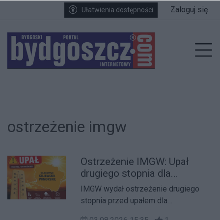
Przejdź do głównych treści
Przejdź do wyszukiwarki
Przejdź do głównego menu
Zaloguj się
Ułatwienia dostępności
enu
Prz
ostrzeżenie imgw
Ostrzeżenie IMGW: Upał
drugiego stopnia dla
województwa kujawsko-
IMGW wydał ostrzeżenie drugiego
pomorskiego
stopnia przed upałem dla
województwa kujawsko-pomorskiego.