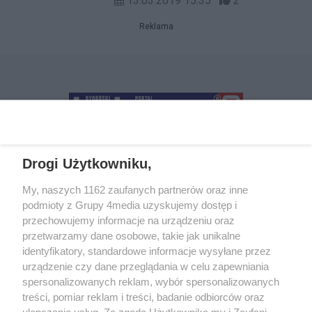
13.03.2019 15:35
2
odresturowanymi słupami oświetlenia,
rewitalizowanego Rynku. Krótko po
Reklama
przywiezieniu na miejsce, ekipy
elektryków rozpoczęły prace przy
ustawianiu i podłączeniu nowych
słupów.
Drogi Użytkowniku,
+48 52 5812666
sekretariat@bydgoszcz.com
My, naszych 1162 zaufanych partnerów oraz inne
podmioty z Grupy 4media uzyskujemy dostęp i
przechowujemy informacje na urządzeniu oraz
przetwarzamy dane osobowe, takie jak unikalne
O nas
Reklama
Regulamin
Kontakt
identyfikatory, standardowe informacje wysyłane przez
Wydarzenia
Ogłoszenia
Katalog firm
urządzenie czy dane przeglądania w celu zapewniania
spersonalizowanych reklam, wybór spersonalizowanych
treści, pomiar reklam i treści, badanie odbiorców oraz
Zapisz się do newslettera
ulepszanie usług. Za zgodą Użytkownika my i Zaufani