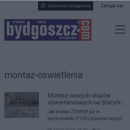
Przejdź do głównych treści
Przejdź do wyszukiwarki
Przejdź do głównego menu
Zaloguj się
Ułatwienia dostępności
enu
Prz
montaz-oswietlenia
Montaż nowych słupów
oświetleniowych na Starym
Rynku
Jak podaje ZDMiKP, już w
poniedziałek (11.03) dojechał na płytę
Starego Rynku pierwszy transport z