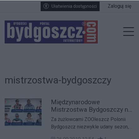
Przejdź do głównych treści
Przejdź do wyszukiwarki
Przejdź do głównego menu
Zaloguj się
Ułatwienia dostępności
enu
Prz
mistrzostwa-bydgoszczy
Międzynarodowe
Mistrzostwa Bydgoszczy na
zakończenie udanego
Za żużlowcami ZOOleszcz Polonii
sezonu
Bydgoszcz niezwykle udany sezon,
zakończony awansem do Nice 1. Ligi