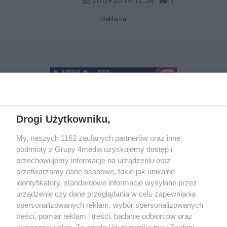
26.09.2019 12:54
1
Żużlowej. Zwieńczeniem zmagań na
torze Polonii będą Międzynarodowe
Reklama
Mistrzostwa Bydgoszczy o Puchar
Prezydenta Miasta Bydgoszczy.
Przedsprzedaż biletów ruszy w
poniedziałek, 30 września.
Drogi Użytkowniku,
+48 52 5812666
sekretariat@bydgoszcz.com
My, naszych 1162 zaufanych partnerów oraz inne
podmioty z Grupy 4media uzyskujemy dostęp i
przechowujemy informacje na urządzeniu oraz
przetwarzamy dane osobowe, takie jak unikalne
O nas
Reklama
Regulamin
Kontakt
identyfikatory, standardowe informacje wysyłane przez
Wydarzenia
Ogłoszenia
Katalog firm
urządzenie czy dane przeglądania w celu zapewniania
spersonalizowanych reklam, wybór spersonalizowanych
treści, pomiar reklam i treści, badanie odbiorców oraz
Zapisz się do newslettera
ulepszanie usług. Za zgodą Użytkownika my i Zaufani