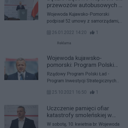
przewozów autobusowych z
8-10 tys. - poinformował w środę
regionu
wojewoda Mikołaj Bogdanowicz.
Wojewoda Kujawsko-Pomorski
podpisał 52 umowy z samorządami,
które w tym roku otrzymają łącznie 44
26.01.2022 14:20
1
mln zł wsparcia rządowego na
uruchomienie 450 linii autobusowych
Reklama
w województwie. To wielki krok w
walce z wykluczeniem
Wojewoda kujawsko-
komunikacyjnym mieszkańców
pomorski: Program Polski
regionu.
Ład - Program Inwestycji
Rządowy Program Polski Ład -
Strategicznych zmieni
Program Inwestycji Strategicznych
rzeczywistość
zmieni rzeczywistość samorządową
samorządową
25.10.2021 16:50
1
w województwie kujawsko-
pomorskim - powiedział wojewoda
Uczczenie pamięci ofiar
Mikołaj Bogdanowicz. W ramach
katastrofy smoleńskiej w
programu do regionu trafi 1,26 mld zł
województwie kujawsko-
na realizację przedsięwzięć.
W sobotę, 10. kwietnia br. Wojewoda