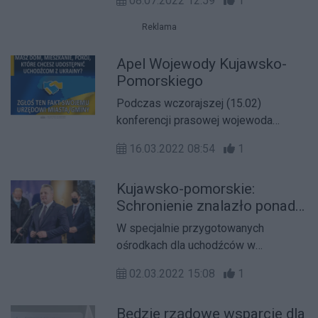
08.07.2022 12:59
1
Programu Rozwoju Dróg. Umowy
podpisał wczoraj Wojewoda
Reklama
Kujawsko-Pomorski Mikołaj
Bogdanowicz.
Apel Wojewody Kujawsko-
Pomorskiego
Podczas wczorajszej (15.02)
konferencji prasowej wojewoda
Mikołaj Bogdanowicz wystosował
16.03.2022 08:54
1
apel do bydgoszczan.
Kujawsko-pomorskie:
Schronienie znalazło ponad
500 uchodźców
W specjalnie przygotowanych
ośrodkach dla uchodźców w
województwie kujawsko-pomorskim
02.03.2022 15:08
1
dotychczas schronienie znalazło 509
osób. Gotowych jest 2 tys. miejsc, a
Będzie rządowe wsparcie dla
istnieje możliwość ich zwiększenia do