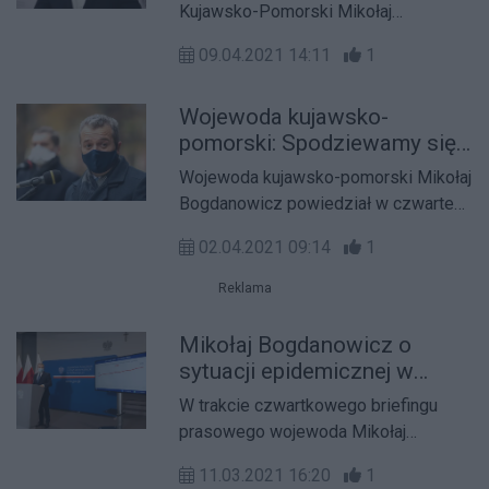
pomorskim
Kujawsko-Pomorski Mikołaj
Bogdanowicz złoży wiązanki na
09.04.2021 14:11
1
grobach ofiar katastrofy smoleńskiej
z 10 kwietnia 2010 r., pochowanych w
Wojewoda kujawsko-
województwie kujawsko-pomorskim.
pomorski: Spodziewamy się
wzrostu liczby chorych w
Wojewoda kujawsko-pomorski Mikołaj
szpitalach
Bogdanowicz powiedział w czwartek,
że najbliższych dniach w szpitalach
02.04.2021 09:14
1
spodziewany jest wzrost chorych na
COVID-19. Podał, że w województwie
Reklama
zwiększyła się liczba karetek z 93 do
101.
Mikołaj Bogdanowicz o
sytuacji epidemicznej w
kujawsko-pomorskim
W trakcie czwartkowego briefingu
prasowego wojewoda Mikołaj
Bogdanowicz poinformował o
11.03.2021 16:20
1
aktualnej sytuacji epidemicznej w