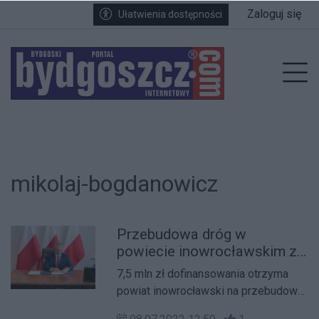
Przejdź do głównych treści
Przejdź do wyszukiwarki
Przejdź do głównego menu
Zaloguj się
Ułatwienia dostępności
enu
Prz
mikolaj-bogdanowicz
Przebudowa dróg w
powiecie inowrocławskim z
rządowym wsparciem
7,5 mln zł dofinansowania otrzyma
powiat inowrocławski na przebudowę
dróg powiatowych z Rządowego