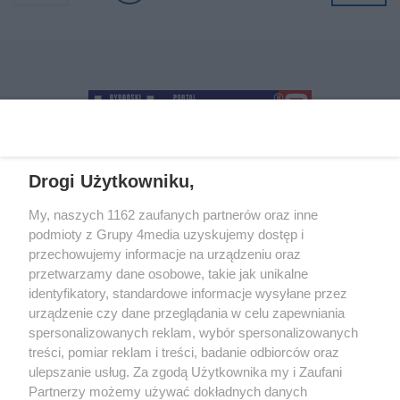
Drogi Użytkowniku,
+48 52 5812666
sekretariat@bydgoszcz.com
My, naszych 1162 zaufanych partnerów oraz inne
podmioty z Grupy 4media uzyskujemy dostęp i
przechowujemy informacje na urządzeniu oraz
przetwarzamy dane osobowe, takie jak unikalne
O nas
Reklama
Regulamin
Kontakt
identyfikatory, standardowe informacje wysyłane przez
Wydarzenia
Ogłoszenia
Katalog firm
urządzenie czy dane przeglądania w celu zapewniania
spersonalizowanych reklam, wybór spersonalizowanych
treści, pomiar reklam i treści, badanie odbiorców oraz
Zapisz się do newslettera
ulepszanie usług. Za zgodą Użytkownika my i Zaufani
Dołącz do grona ludzi najlepiej poinformowanych!
Partnerzy możemy używać dokładnych danych