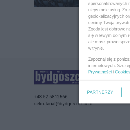
spersonalizowanych re
28.07.2017 12:
miłośnikami kina po
ulepszanie usług. Za
Bydgoskie centrum 
geolokalizacyjnych or
sierpniu o godzinie 
cenimy Twoją prywatno
Zgoda jest dobrowoln
się w lewym dolnym r
ale masz prawo sprzec
witrynie.
Zapoznaj się z poniż
internetowych. Szcze
Prywatności
i
Cookie
PARTNERZY
+48 52 5812666
sekretariat@bydgoszcz.com