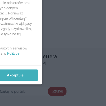
anie odbiorców oraz
nych danych
kacji. Ponieważ
ięcie „Akceptuję”.
ywatności znajdujący
ą zgody użytkownika,
 tylko na tej
 naszych serwisów
esz w
Polityce
apisz się do newslettera
łącz do grona ludzi najlepiej
informowanych!
Akceptuję
pisz się »
Szukaj