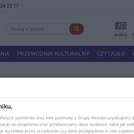
2026 23:17
Artykuły
P
NIA
PRZEWODNIK KULTURALNY
CZYTADŁO
niku,
owanie Kinem Letnim w Zielonych Arkadach
fanych partnerów oraz inne podmioty z Grupy 4media uzyskujemy d
mach kina letniego w Zielonych Arkadach cieszą się
cje na urządzeniu oraz przetwarzamy dane osobowe, takie jak unika
niem. Wygodne leżaki, ciekawe projekcje i towarzystwo
je wysyłane przez urządzenie czy dane przeglądania w celu zapewn
ranu przyciągnęły już ponad tysiąc widzów. Przed