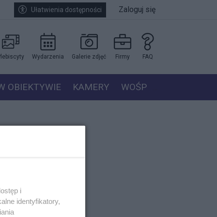
Zaloguj się
Ułatwienia dostępności
lebiscyty
Wydarzenia
Galerie zdjęć
Firmy
FAQ
W OBIEKTYWIE
KAMERY
WOŚP
ostęp i
lne identyfikatory,
iania