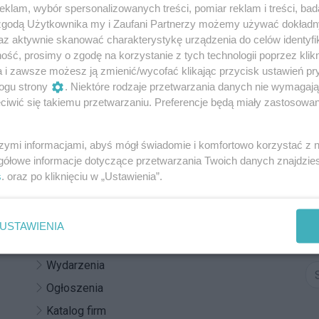
klam, wybór spersonalizowanych treści, pomiar reklam i treści, bad
22
1
d chmurką kolejny miesiąc gwiazdorskich wrażeń.
 zgodą Użytkownika my i Zaufani Partnerzy możemy używać dokład
handlowe zaprasza na bezpłatne filmowe piątki w
Reklama
az aktywnie skanować charakterystykę urządzenia do celów identyfi
21:30.
ść, prosimy o zgodę na korzystanie z tych technologii poprzez klikn
a i zawsze możesz ją zmienić/wycofać klikając przycisk ustawień pr
ogu strony
. Niektóre rodzaje przetwarzania danych nie wymagaj
iwić się takiemu przetwarzaniu. Preferencje będą miały zastosowania
szymi informacjami, abyś mógł świadomie i komfortowo korzystać z
gółowe informacje dotyczące przetwarzania Twoich danych znajdzi
Z
O nas
s
. oraz po kliknięciu w „Ustawienia”.
Do
Reklama
po
Regulamin
USTAWIENIA
Za
Kontakt
Wydarzenia
Ogłoszenia
Katalog firm