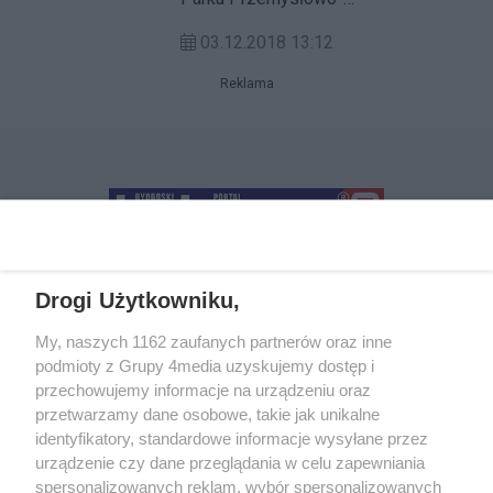
Technologicznego dołączyła kolejna
03.12.2018 13:12
firma. Na terenie BPPT powstanie
nowy terminal spedycji krajowej JAS-
Reklama
FBG S.A.
Drogi Użytkowniku,
+48 52 5812666
sekretariat@bydgoszcz.com
My, naszych 1162 zaufanych partnerów oraz inne
podmioty z Grupy 4media uzyskujemy dostęp i
przechowujemy informacje na urządzeniu oraz
przetwarzamy dane osobowe, takie jak unikalne
O nas
Reklama
Regulamin
Kontakt
identyfikatory, standardowe informacje wysyłane przez
Wydarzenia
Ogłoszenia
Katalog firm
urządzenie czy dane przeglądania w celu zapewniania
spersonalizowanych reklam, wybór spersonalizowanych