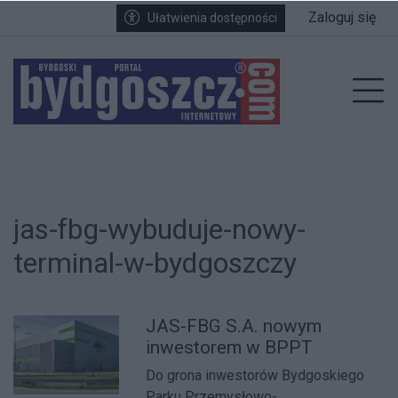
Przejdź do głównych treści
Przejdź do wyszukiwarki
Przejdź do głównego menu
Zaloguj się
Ułatwienia dostępności
enu
Prz
jas-fbg-wybuduje-nowy-
terminal-w-bydgoszczy
JAS-FBG S.A. nowym
inwestorem w BPPT
Do grona inwestorów Bydgoskiego
Parku Przemysłowo-