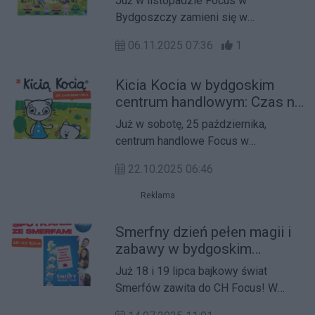
Już w listopadzie Focus w
Bydgoszczy zamieni się w
prawdziwe królestwo kreatywności!
06.11.2025 07:36
1
Od 12 do 15 listopada centrum
zaprasza na niepowtarzalne
Kicia Kocia w bydgoskim
wydarzenie, które połączy świat
centrum handlowym: Czas na
rzeczywisty i cyfrowy. Czekają tu
dzień pełen zabawy i
kreatywne strefy zabawy z klockami
Już w sobotę, 25 października,
przygód!
Connect, bezpłatne warsztaty
centrum handlowe Focus w
projektowania, konkursy i wirtualne
Bydgoszczy zaprasza wszystkie
przygody w świecie Roblox –
22.10.2025 06:46
dzieci i ich rodziny na wyjątkowe
wszystko po to, by rozbudzić
spotkanie z ukochaną bohaterką
Reklama
wyobraźnię i zapewnić rodzinną
książek – Kicią Kocią! Tego dnia
rozrywkę na najwyższym poziomie.
galeria zamieni się w kolorowy świat
Smerfny dzień pełen magii i
zabawy, kreatywności i radości –
zabawy w bydgoskim
pełen atrakcji, warsztatów i
centrum handlowym
Już 18 i 19 lipca bajkowy świat
niespodzianek dla najmłodszych. To
Smerfów zawita do CH Focus! W
idealny sposób, by spędzić rodzinny
oczekiwaniu na kinową premierę filmu
weekend w ciepłej, przyjaznej