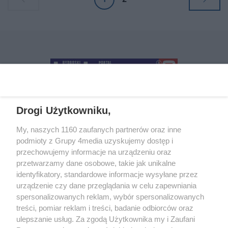
się w czasie – o miliony lat wstecz.
produktów marki w jednym,
dedykowanym miejscu.
Drogi Użytkowniku,
+48 52 5812666
sekretariat@bydgoszcz.com
My, naszych 1160 zaufanych partnerów oraz inne
podmioty z Grupy 4media uzyskujemy dostęp i
przechowujemy informacje na urządzeniu oraz
przetwarzamy dane osobowe, takie jak unikalne
O nas
Reklama
Regulamin
Kontakt
identyfikatory, standardowe informacje wysyłane przez
Wydarzenia
Ogłoszenia
Katalog firm
urządzenie czy dane przeglądania w celu zapewniania
spersonalizowanych reklam, wybór spersonalizowanych
treści, pomiar reklam i treści, badanie odbiorców oraz
Zapisz się do newslettera
ulepszanie usług. Za zgodą Użytkownika my i Zaufani
Dołącz do grona ludzi najlepiej poinformowanych!