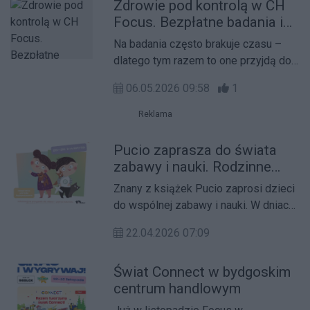
Zdrowie pod kontrolą w CH
CoComelon oraz kiermasz winyli
Focus. Bezpłatne badania i
pełen unikatowych brzmień.
konsultacje już 9 maja
Na badania często brakuje czasu –
dlatego tym razem to one przyjdą do
mieszkańców. Już 9 maja w CH Focus
06.05.2026 09:58
1
będzie można bezpłatnie sprawdzić
stan zdrowia i skonsultować się ze
Reklama
specjalistami.
Pucio zaprasza do świata
zabawy i nauki. Rodzinne
wydarzenie w Focus
Znany z książek Pucio zaprosi dzieci
Bydgoszcz
do wspólnej zabawy i nauki. W dniach
25–26 kwietnia Focus Bydgoszcz
22.04.2026 07:09
zamieni się w przestrzeń pełną
sensorycznych atrakcji, kreatywnych
Świat Connect w bydgoskim
aktywności i edukacyjnych
centrum handlowym
doświadczeń dla najmłodszych.