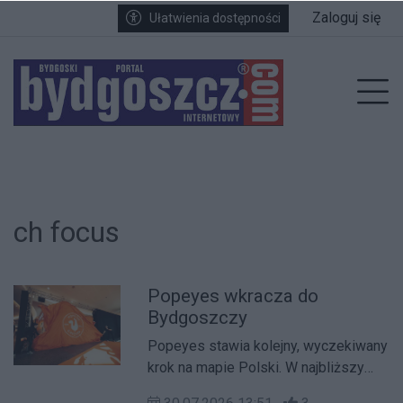
Przejdź do głównych treści
Przejdź do wyszukiwarki
Przejdź do głównego menu
Zaloguj się
Ułatwienia dostępności
enu
Prz
ch focus
Popeyes wkracza do
Bydgoszczy
Popeyes stawia kolejny, wyczekiwany
krok na mapie Polski. W najbliższy
piątek - 31 lipca o godzinie 10:00