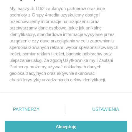
sekretariat@bydgoszcz.com
My, naszych 1162 zaufanych partnerów oraz inne
podmioty z Grupy 4media uzyskujemy dostęp i
przechowujemy informacje na urządzeniu oraz
przetwarzamy dane osobowe, takie jak unikalne
O nas
Reklama
Regulamin
Kontakt
identyfikatory, standardowe informacje wysyłane przez
Wydarzenia
Ogłoszenia
Katalog firm
urządzenie czy dane przeglądania w celu zapewniania
spersonalizowanych reklam, wybór spersonalizowanych
treści, pomiar reklam i treści, badanie odbiorców oraz
Zapisz się do newslettera
ulepszanie usług. Za zgodą Użytkownika my i Zaufani
Dołącz do grona ludzi najlepiej poinformowanych!
Partnerzy możemy używać dokładnych danych
geolokalizacyjnych oraz aktywnie skanować
Zapisz się »
charakterystykę urządzenia do celów identyfikacji.
Ponieważ cenimy Twoją prywatność, prosimy o zgodę na
Szukaj
korzystanie z tych technologii poprzez kliknięcie
„Akceptuję”. Zgoda jest dobrowolna i zawsze możesz ją
zmienić/wycofać klikając przycisk ustawień prywatności
PARTNERZY
USTAWIENIA
znajdujący się w lewym dolnym rogu strony
. Niektóre
Facebook.com
X.com
Instagram.com
Youtube.com
rodzaje przetwarzania danych nie wymagają zgody
użytkownika, ale masz prawo sprzeciwić się takiemu
Akceptuję
przetwarzaniu. Preferencje będą miały zastosowania tylko