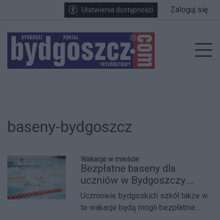
Przejdź do głównych treści
Przejdź do wyszukiwarki
Przejdź do głównego menu
Zaloguj się
Ułatwienia dostępności
enu
Prz
baseny-bydgoszcz
Wakacje w mieście
Bezpłatne baseny dla
uczniów w Bydgoszczy.
Wakacyjna oferta wraca
Uczniowie bydgoskich szkół także w
także w tym roku
te wakacje będą mogli bezpłatnie
korzystać z miejskich basenów.