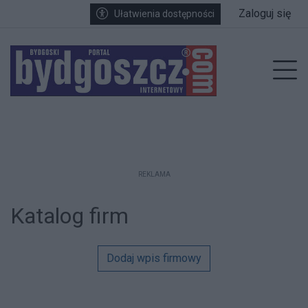
Przejdź do głównych treści
Przejdź do wyszukiwarki
Przejdź do głównego menu
Zaloguj się
Ułatwienia dostępności
Prz
REKLAMA
Katalog firm
Dodaj wpis firmowy