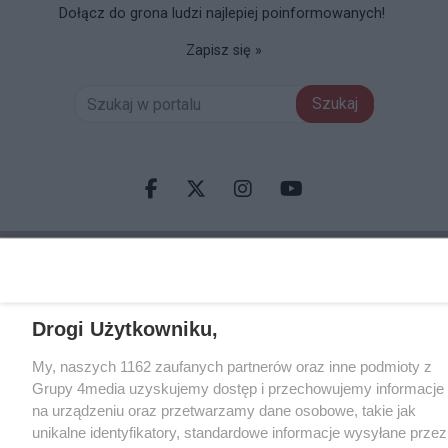
Dołącz do grona ludzi najlepiej poinformowanych!
Zapisz się »
Szukaj
Facebook.com
X.com
Instagram.com
Youtube.com
CMS portalu
przygotowany przez
Drogi Użytkowniku,
My, naszych 1162 zaufanych partnerów oraz inne podmioty z
Grupy 4media uzyskujemy dostęp i przechowujemy informacje
na urządzeniu oraz przetwarzamy dane osobowe, takie jak
unikalne identyfikatory, standardowe informacje wysyłane przez