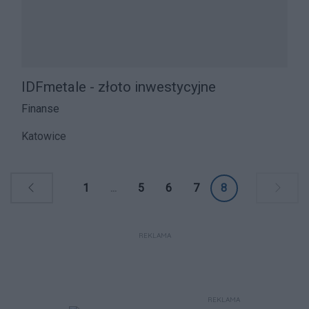
IDFmetale - złoto inwestycyjne
Finanse
Katowice
1
...
5
6
7
8
REKLAMA
REKLAMA