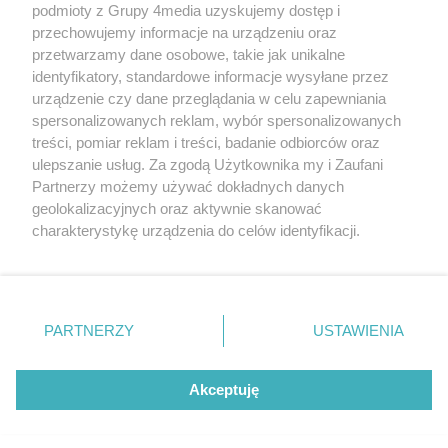
podmioty z Grupy 4media uzyskujemy dostęp i
przechowujemy informacje na urządzeniu oraz
przetwarzamy dane osobowe, takie jak unikalne
O nas
Reklama
Regulamin
Kontakt
identyfikatory, standardowe informacje wysyłane przez
Wydarzenia
Ogłoszenia
Katalog firm
urządzenie czy dane przeglądania w celu zapewniania
spersonalizowanych reklam, wybór spersonalizowanych
treści, pomiar reklam i treści, badanie odbiorców oraz
Zapisz się do newslettera
ulepszanie usług. Za zgodą Użytkownika my i Zaufani
Dołącz do grona ludzi najlepiej poinformowanych!
Partnerzy możemy używać dokładnych danych
geolokalizacyjnych oraz aktywnie skanować
Zapisz się »
charakterystykę urządzenia do celów identyfikacji.
Ponieważ cenimy Twoją prywatność, prosimy o zgodę na
Szukaj
korzystanie z tych technologii poprzez kliknięcie
„Akceptuję”. Zgoda jest dobrowolna i zawsze możesz ją
zmienić/wycofać klikając przycisk ustawień prywatności
PARTNERZY
USTAWIENIA
znajdujący się w lewym dolnym rogu strony
. Niektóre
Facebook.com
X.com
Instagram.com
Youtube.com
rodzaje przetwarzania danych nie wymagają zgody
użytkownika, ale masz prawo sprzeciwić się takiemu
Akceptuję
przetwarzaniu. Preferencje będą miały zastosowania tylko
na tej witrynie.
CMS portalu
przygotowany przez