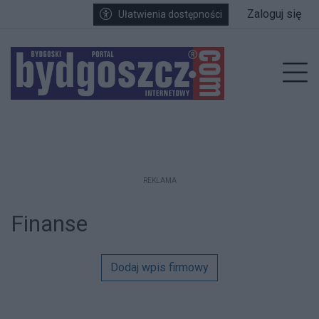
Przejdź do głównych treści
Przejdź do wyszukiwarki
Przejdź do głównego menu
Zaloguj się
Ułatwienia dostępności
enu
Prz
REKLAMA
Finanse
Dodaj wpis firmowy