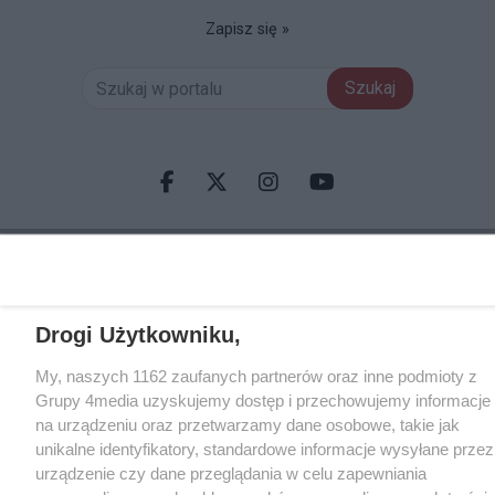
Zapisz się »
Szukaj
Facebook.com
X.com
Instagram.com
Youtube.com
CMS portalu
przygotowany przez
Drogi Użytkowniku,
My, naszych 1162 zaufanych partnerów oraz inne podmioty z
Grupy 4media uzyskujemy dostęp i przechowujemy informacje
na urządzeniu oraz przetwarzamy dane osobowe, takie jak
unikalne identyfikatory, standardowe informacje wysyłane przez
urządzenie czy dane przeglądania w celu zapewniania