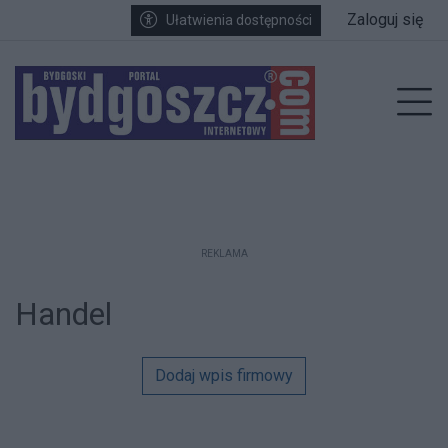
Przejdź do głównych treści
Przejdź do wyszukiwarki
Przejdź do głównego menu
Zaloguj się
Ułatwienia dostępności
Prz
REKLAMA
Handel
Dodaj wpis firmowy