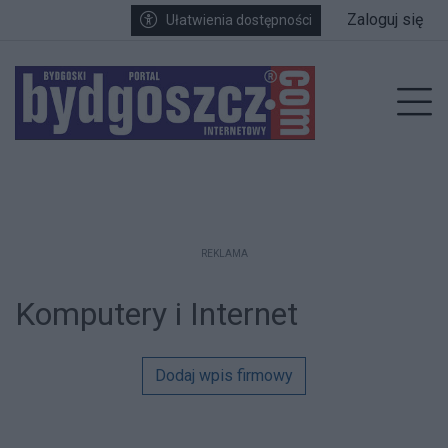
Przejdź do głównych treści
Przejdź do wyszukiwarki
Przejdź do głównego menu
Zaloguj się
Ułatwienia dostępności
enu
Prz
REKLAMA
Komputery i Internet
Dodaj wpis firmowy