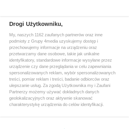
Drogi Użytkowniku,
+48 52 5812666
sekretariat@bydgoszcz.com
My, naszych 1162 zaufanych partnerów oraz inne
podmioty z Grupy 4media uzyskujemy dostęp i
przechowujemy informacje na urządzeniu oraz
przetwarzamy dane osobowe, takie jak unikalne
O nas
Reklama
Regulamin
Kontakt
identyfikatory, standardowe informacje wysyłane przez
Wydarzenia
Ogłoszenia
Katalog firm
urządzenie czy dane przeglądania w celu zapewniania
spersonalizowanych reklam, wybór spersonalizowanych
treści, pomiar reklam i treści, badanie odbiorców oraz
Zapisz się do newslettera
ulepszanie usług. Za zgodą Użytkownika my i Zaufani
Dołącz do grona ludzi najlepiej poinformowanych!
Partnerzy możemy używać dokładnych danych
geolokalizacyjnych oraz aktywnie skanować
Zapisz się »
charakterystykę urządzenia do celów identyfikacji.
Ponieważ cenimy Twoją prywatność, prosimy o zgodę na
Szukaj
korzystanie z tych technologii poprzez kliknięcie
„Akceptuję”. Zgoda jest dobrowolna i zawsze możesz ją