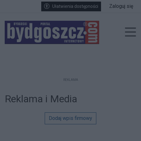
Przejdź do głównych treści
Przejdź do wyszukiwarki
Przejdź do głównego menu
Zaloguj się
Ułatwienia dostępności
enu
Prz
REKLAMA
Reklama i Media
Dodaj wpis firmowy