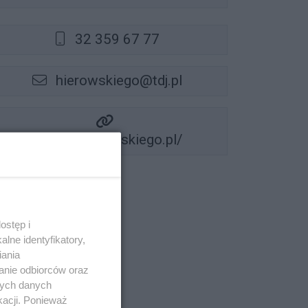
32 359 67 77
hierowskiego@tdj.pl
https://hierowskiego.pl/
ostęp i
lne identyfikatory,
iania
anie odbiorców oraz
nych danych
kacji. Ponieważ