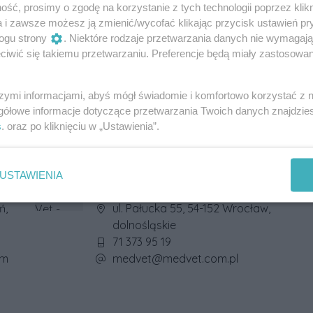
ść, prosimy o zgodę na korzystanie z tych technologii poprzez klikn
a i zawsze możesz ją zmienić/wycofać klikając przycisk ustawień pr
ogu strony
. Niektóre rodzaje przetwarzania danych nie wymagaj
iwić się takiemu przetwarzaniu. Preferencje będą miały zastosowania
e
Kancelaria Adwokacka -
Adwokat Gabriela Urszulak
szymi informacjami, abyś mógł świadomie i komfortowo korzystać z
Adres firmy:
ul. Świebodzka 6 lok. 3, 50-046
gółowe informacje dotyczące przetwarzania Twoich danych znajdzi
Wrocław, dolnośląskie
s
. oraz po kliknięciu w „Ustawienia”.
Numer telefonu firmy:
+48 514 922 121
Adres e-mail firmy:
kancelaria@adwokaturszulak.
pl
USTAWIENIA
Med-Vet - Groomer Wrocław
Adres firmy:
ń,
ul. Pałucka 55, 54-152 Wrocław,
dolnośląskie
Numer telefonu firmy:
71 373 95 19
Adres e-mail firmy:
om
medvet@medvet.com.pl