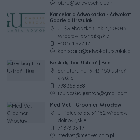
Adres e-mail firmy:
biuro@saleweselne.com
Kancelaria Adwokacka - Adwokat
Gabriela Urszulak
Adres firmy:
ul. Świebodzka 6 lok. 3, 50-046
Wrocław, dolnośląskie
Numer telefonu firmy:
+48 514 922 121
Adres e-mail firmy:
kancelaria@adwokaturszulak.pl
Beskidy Taxi Ustroń | Bus
Adres firmy:
Sanatoryjna 19, 43-450 Ustroń,
śląskie
Numer telefonu firmy:
798 358 888
Adres e-mail firmy:
taxibeskidyustron@gmail.com
Med-Vet - Groomer Wrocław
Adres firmy:
ul. Pałucka 55, 54-152 Wrocław,
dolnośląskie
Numer telefonu firmy:
71 373 95 19
Adres e-mail firmy:
medvet@medvet.com.pl