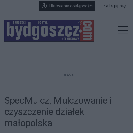
Przejdź do głównych treści
Przejdź do wyszukiwarki
Przejdź do głównego menu
Zaloguj się
Ułatwienia dostępności
enu
Prz
REKLAMA
SpecMulcz, Mulczowanie i
czyszczenie działek
małopolska