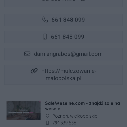
661 848 099
661 848 099
damiangrabos@gmail.com
https://mulczowanie-
malopolska.pl
SaleWeselne.com - znajdź sale na
wesele
Adres firmy:
Poznań, wielkopolskie
Numer telefonu firmy:
794 339 536