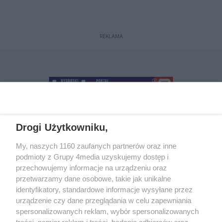
REKLAMA
Drogi Użytkowniku,
+48 52 5812666
sekretariat@bydgoszcz.com
My, naszych 1160 zaufanych partnerów oraz inne
podmioty z Grupy 4media uzyskujemy dostęp i
przechowujemy informacje na urządzeniu oraz
przetwarzamy dane osobowe, takie jak unikalne
O nas
Reklama
Regulamin
Kontakt
identyfikatory, standardowe informacje wysyłane przez
Wydarzenia
Ogłoszenia
Katalog firm
urządzenie czy dane przeglądania w celu zapewniania
spersonalizowanych reklam, wybór spersonalizowanych
treści, pomiar reklam i treści, badanie odbiorców oraz