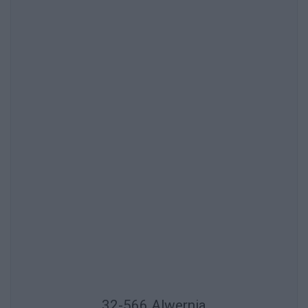
32-566 Alwernia