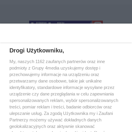
Drogi Użytkowniku,
+48 52 5812666
sekretariat@bydgoszcz.com
My, naszych 1162 zaufanych partnerów oraz inne
podmioty z Grupy 4media uzyskujemy dostęp i
przechowujemy informacje na urządzeniu oraz
przetwarzamy dane osobowe, takie jak unikalne
O nas
Reklama
Regulamin
Kontakt
identyfikatory, standardowe informacje wysyłane przez
Wydarzenia
Ogłoszenia
Katalog firm
urządzenie czy dane przeglądania w celu zapewniania
spersonalizowanych reklam, wybór spersonalizowanych
treści, pomiar reklam i treści, badanie odbiorców oraz
Zapisz się do newslettera
ulepszanie usług. Za zgodą Użytkownika my i Zaufani
Dołącz do grona ludzi najlepiej poinformowanych!
Partnerzy możemy używać dokładnych danych
geolokalizacyjnych oraz aktywnie skanować
Zapisz się »