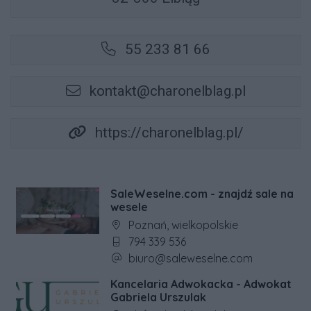
55 233 81 66
kontakt@charonelblag.pl
https://charonelblag.pl/
SaleWeselne.com - znajdź sale na
wesele
Adres firmy:
Poznań, wielkopolskie
Numer telefonu firmy:
794 339 536
Adres e-mail firmy:
biuro@saleweselne.com
Kancelaria Adwokacka - Adwokat
Gabriela Urszulak