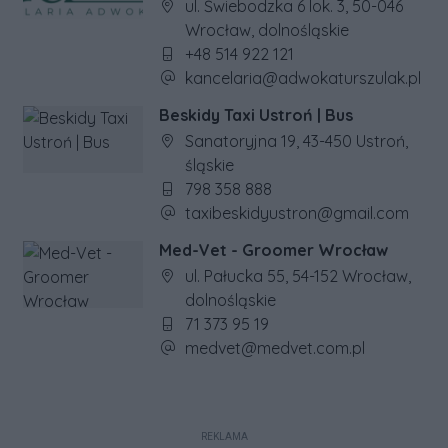
Adres firmy:
ul. Świebodzka 6 lok. 3, 50-046
Wrocław, dolnośląskie
Numer telefonu firmy:
+48 514 922 121
Adres e-mail firmy:
kancelaria@adwokaturszulak.pl
Beskidy Taxi Ustroń | Bus
Adres firmy:
Sanatoryjna 19, 43-450 Ustroń,
śląskie
Numer telefonu firmy:
798 358 888
Adres e-mail firmy:
taxibeskidyustron@gmail.com
Med-Vet - Groomer Wrocław
Adres firmy:
ul. Pałucka 55, 54-152 Wrocław,
dolnośląskie
Numer telefonu firmy:
71 373 95 19
Adres e-mail firmy:
medvet@medvet.com.pl
REKLAMA