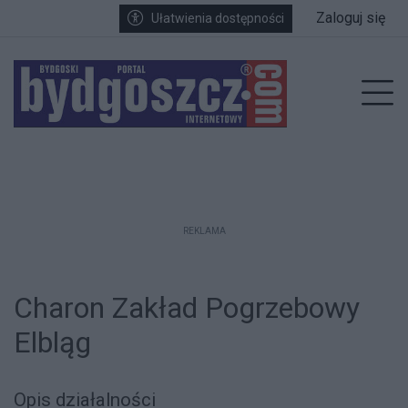
Przejdź do głównych treści
Przejdź do wyszukiwarki
Przejdź do głównego menu
Zaloguj się
Ułatwienia dostępności
enu
Prz
REKLAMA
Charon Zakład Pogrzebowy
Elbląg
Opis działalności