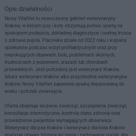
Opis działalności
Nowy VitalVet to nowoczesny gabinet weterynaryjny
Kraków, w którym psy i koty otrzymują pomoc opartą na
spokojnym podejściu, dokładnej diagnostyce i realnej trosce
o zdrowie pupila. Placówka działa od 2022 roku i wspiera
opiekunów podczas wizyt profilaktycznych oraz przy
niepokojących objawach, bólu, problemach skórnych,
trudnościach z jedzeniem, urazach lub chorobach
przewlekłych. Jeśli potrzebny jest weterynarz Kraków,
lekarz weterynarii Kraków albo przychodnia weterynaryjna
Kraków, Nowy VitalVet zapewnia opiekę dopasowaną do
wieku i potrzeb zwierzęcia.
Oferta obejmuje leczenie zwierząt, szczepienia zwierząt,
konsultacje internistyczne, kontrolę stanu zdrowia oraz
prowadzenie pacjentów wymagających obserwacji.
Weterynarz dla psa Kraków i weterynarz dla kota Kraków
analizuje objawy, historię leczenia i zachowanie pupila, aby