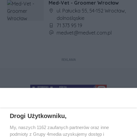
Med-Vet - Groomer Wrocław
Adres firmy:
ul. Pałucka 55, 54-152 Wrocław,
dolnośląskie
Numer telefonu firmy:
71 373 95 19
Adres e-mail firmy:
medvet@medvet.com.pl
REKLAMA
Drogi Użytkowniku,
+48 52 5812666
sekretariat@bydgoszcz.com
My, naszych 1162 zaufanych partnerów oraz inne
podmioty z Grupy 4media uzyskujemy dostęp i