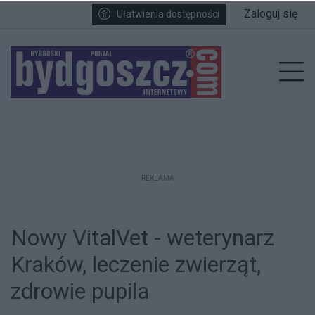
Przejdź do głównych treści
Przejdź do wyszukiwarki
Przejdź do głównego menu
Zaloguj się
Ułatwienia dostępności
enu
Prz
REKLAMA
Nowy VitalVet - weterynarz
Kraków, leczenie zwierząt,
zdrowie pupila