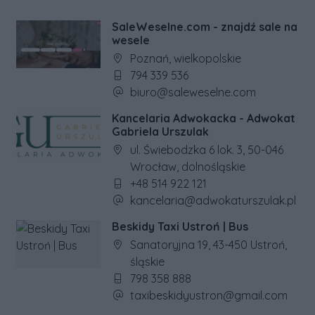
SaleWeselne.com - znajdź sale na
wesele
Adres firmy:
Poznań, wielkopolskie
Numer telefonu firmy:
794 339 536
Adres e-mail firmy:
biuro@saleweselne.com
Kancelaria Adwokacka - Adwokat
Gabriela Urszulak
Adres firmy:
ul. Świebodzka 6 lok. 3, 50-046
Wrocław, dolnośląskie
Numer telefonu firmy:
+48 514 922 121
Adres e-mail firmy:
kancelaria@adwokaturszulak.pl
Beskidy Taxi Ustroń | Bus
Adres firmy:
Sanatoryjna 19, 43-450 Ustroń,
śląskie
Numer telefonu firmy:
798 358 888
Adres e-mail firmy:
taxibeskidyustron@gmail.com