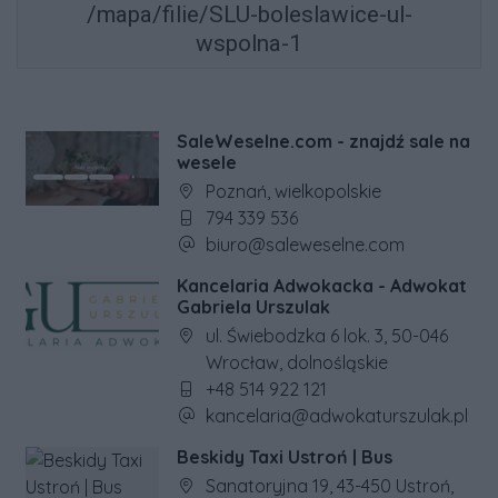
/mapa/filie/SLU-boleslawice-ul-
wspolna-1
SaleWeselne.com - znajdź sale na
wesele
Adres firmy:
Poznań, wielkopolskie
Numer telefonu firmy:
794 339 536
Adres e-mail firmy:
biuro@saleweselne.com
Kancelaria Adwokacka - Adwokat
Gabriela Urszulak
Adres firmy:
ul. Świebodzka 6 lok. 3, 50-046
Wrocław, dolnośląskie
Numer telefonu firmy:
+48 514 922 121
Adres e-mail firmy:
kancelaria@adwokaturszulak.pl
Beskidy Taxi Ustroń | Bus
Adres firmy:
Sanatoryjna 19, 43-450 Ustroń,