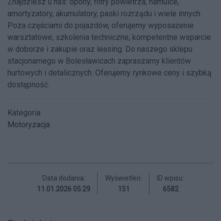
Znajdziesz u nas: opony, filtry powietrza, hamulce,
amortyzatory, akumulatory, paski rozrządu i wiele innych.
Poza częściami do pojazdów, oferujemy wyposażenie
warsztatowe, szkolenia techniczne, kompetentne wsparcie
w doborze i zakupie oraz leasing. Do naszego sklepu
stacjonarnego w Bolesławicach zapraszamy klientów
hurtowych i detalicznych. Oferujemy rynkowe ceny i szybką
dostępność.
Kategoria
Motoryzacja
Data dodania:
Wyświetleń:
ID wpisu:
11.01.2026 05:29
151
6582