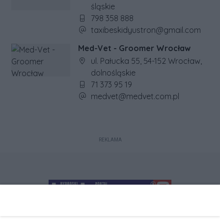
śląskie
Numer telefonu firmy:
798 358 888
Adres e-mail firmy:
taxibeskidyustron@gmail.com
Med-Vet - Groomer Wrocław
Adres firmy:
ul. Pałucka 55, 54-152 Wrocław,
dolnośląskie
Numer telefonu firmy:
71 373 95 19
Adres e-mail firmy:
medvet@medvet.com.pl
REKLAMA