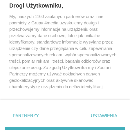
Drogi Użytkowniku,
+48 52 5812666
sekretariat@bydgoszcz.com
My, naszych 1160 zaufanych partnerów oraz inne
podmioty z Grupy 4media uzyskujemy dostęp i
przechowujemy informacje na urządzeniu oraz
przetwarzamy dane osobowe, takie jak unikalne
O nas
Reklama
Regulamin
Kontakt
identyfikatory, standardowe informacje wysyłane przez
Wydarzenia
Ogłoszenia
Katalog firm
urządzenie czy dane przeglądania w celu zapewniania
spersonalizowanych reklam, wybór spersonalizowanych
treści, pomiar reklam i treści, badanie odbiorców oraz
Zapisz się do newslettera
ulepszanie usług. Za zgodą Użytkownika my i Zaufani
Dołącz do grona ludzi najlepiej poinformowanych!
Partnerzy możemy używać dokładnych danych
geolokalizacyjnych oraz aktywnie skanować
Zapisz się »
charakterystykę urządzenia do celów identyfikacji.
Ponieważ cenimy Twoją prywatność, prosimy o zgodę na
Szukaj
korzystanie z tych technologii poprzez kliknięcie
„Akceptuję”. Zgoda jest dobrowolna i zawsze możesz ją
zmienić/wycofać klikając przycisk ustawień prywatności
PARTNERZY
USTAWIENIA
znajdujący się w lewym dolnym rogu strony
. Niektóre
Facebook.com
X.com
Instagram.com
Youtube.com
rodzaje przetwarzania danych nie wymagają zgody