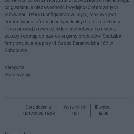
po serwis. Eurowash korzysta z nowoczesnych technologii,
co gwarantuje niezawodność i wydajność oferowanych
rozwiązań. Dzięki konfiguratorowi myjni, możliwe jest
dostosowanie oferty do indywidualnych potrzeb klienta.
Firma prowadzi również sklep internetowy, co ułatwia
zakupy i dostęp do szerokiej gamy produktów. Siedziba
firmy znajduje się przy ul. Szosa Baranowicka 162 w
Sobolewie.
Kategoria
Motoryzacja
Data dodania:
Wyświetleń:
ID wpisu:
16.12.2025 15:33
100
6526