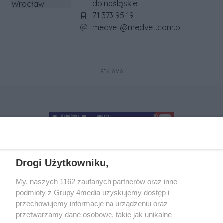
dolnośląskie
Numer telefonu firmy:
71 373 95 19
Adres e-mail firmy:
medvet@medvet.com.pl
REKLAMA
Drogi Użytkowniku,
+48 52 5812666
sekretariat@bydgoszcz.com
My, naszych 1162 zaufanych partnerów oraz inne
podmioty z Grupy 4media uzyskujemy dostęp i
przechowujemy informacje na urządzeniu oraz
przetwarzamy dane osobowe, takie jak unikalne
O nas
Reklama
Regulamin
Kontakt