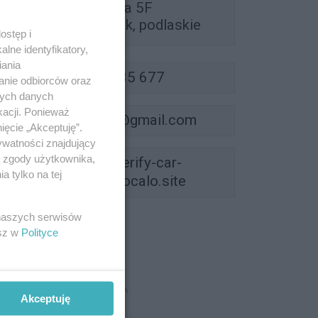
Oliwkowa 5F
15-797 Białystok, podlaskie
ostęp i
lne identyfikatory,
iania
575 135 677
anie odbiorców oraz
nych danych
kacji. Ponieważ
napvericar@gmail.com
ięcie „Akceptuję”.
ywatności znajdujący
ą zgody użytkownika,
https://verify-car-
 tylko na tej
kontrola-aut.localo.site
 naszych serwisów
esz w
Polityce
REKLAMA
Akceptuję