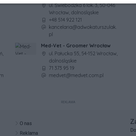
Adres firmy:
ul. Świebodzka 6 lok. 3, 50-046
Wrocław, dolnośląskie
Numer telefonu firmy:
+48 514 922 121
Adres e-mail firmy:
kancelaria@adwokaturszulak.
pl
Med-Vet - Groomer Wrocław
Adres firmy:
ń,
ul. Pałucka 55, 54-152 Wrocław,
dolnośląskie
Numer telefonu firmy:
71 373 95 19
Adres e-mail firmy:
om
medvet@medvet.com.pl
REKLAMA
Z
O nas
Do
Reklama