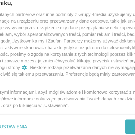
niku,
achową opinię, która pozwala uniknąć rozczarowań i
fanych partnerów oraz inne podmioty z Grupy 4media uzyskujemy d
cje na urządzeniu oraz przetwarzamy dane osobowe, takie jak unika
je wysyłane przez urządzenie czy dane przeglądania w celu zapewn
klam, wybór spersonalizowanych treści, pomiar reklam i treści, bad
 zgodą Użytkownika my i Zaufani Partnerzy możemy używać dokład
az aktywnie skanować charakterystykę urządzenia do celów identyfi
ść, prosimy o zgodę na korzystanie z tych technologii poprzez klikn
a i zawsze możesz ją zmienić/wycofać klikając przycisk ustawień pr
2
ID wpisu:
6490
ogu strony
. Niektóre rodzaje przetwarzania danych nie wymagaj
iwić się takiemu przetwarzaniu. Preferencje będą miały zastosowania
szymi informacjami, abyś mógł świadomie i komfortowo korzystać z
gółowe informacje dotyczące przetwarzania Twoich danych znajdzi
s
. oraz po kliknięciu w „Ustawienia”.
e
Kancelaria Adwokacka -
USTAWIENIA
Adwokat Gabriela Urszulak