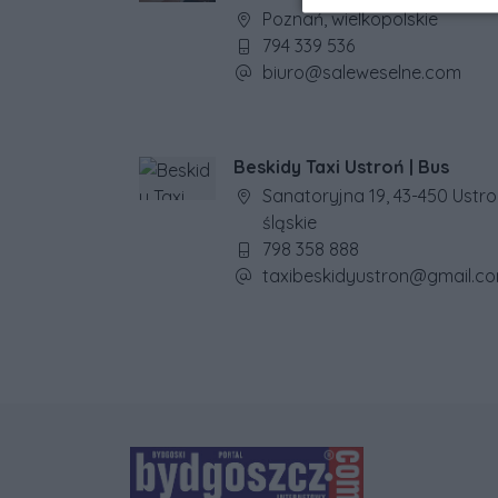
Adres firmy:
Poznań, wielkopolskie
Numer telefonu firmy:
794 339 536
Adres e-mail firmy:
biuro@saleweselne.com
Beskidy Taxi Ustroń | Bus
Adres firmy:
Sanatoryjna 19, 43-450 Ustro
śląskie
Numer telefonu firmy:
798 358 888
Adres e-mail firmy:
taxibeskidyustron@gmail.c