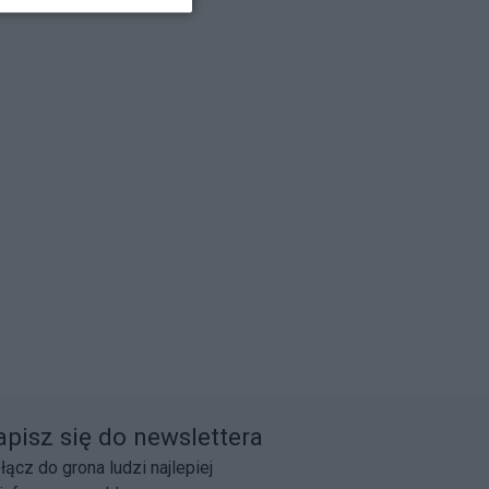
apisz się do newslettera
łącz do grona ludzi najlepiej