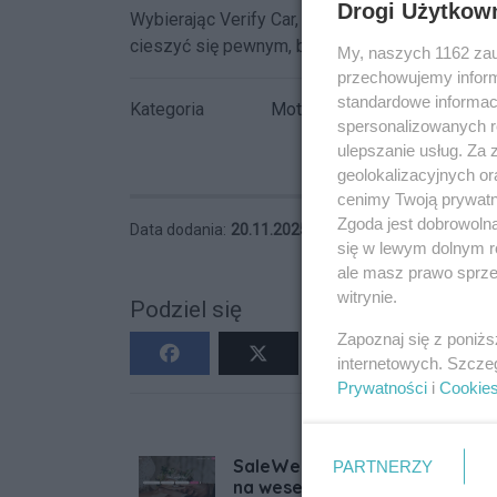
Drogi Użytkow
Wybierając Verify Car, zyskujesz niezależną, f
cieszyć się pewnym, bezpiecznym zakupem.
My, naszych 1162 zau
przechowujemy informa
standardowe informac
Kategoria
Motoryzacja
spersonalizowanych re
ulepszanie usług. Za
geolokalizacyjnych or
cenimy Twoją prywatno
Zgoda jest dobrowoln
Data dodania:
20.11.2025 18:33
Wyświetleń:
15
się w lewym dolnym r
ale masz prawo sprzec
witrynie.
Podziel się
Zapoznaj się z poniż
internetowych. Szcze
Prywatności
i
Cookie
SaleWeselne.com - znajdź sal
PARTNERZY
na wesele