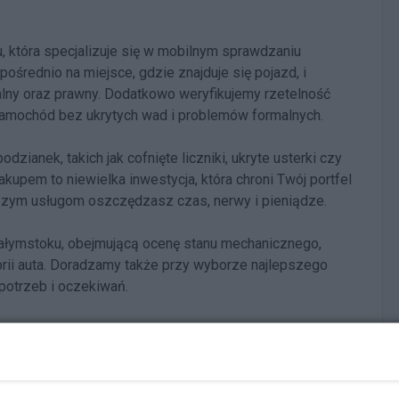
u, która specjalizuje się w mobilnym sprawdzaniu
ednio na miejsce, gdzie znajduje się pojazd, i
alny oraz prawny. Dodatkowo weryfikujemy rzetelność
samochód bez ukrytych wad i problemów formalnych.
ianek, takich jak cofnięte liczniki, ukryte usterki czy
upem to niewielka inwestycja, która chroni Twój portfel
szym usługom oszczędzasz czas, nerwy i pieniądze.
ałymstoku, obejmującą ocenę stanu mechanicznego,
ii auta. Doradzamy także przy wyborze najlepszego
otrzeb i oczekiwań.
stycznie – sprawdzamy samochód tam, gdzie jest, a wyniki
ilne usługi to gwarancja bezpieczeństwa, komfortu i