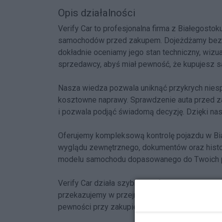
Opis działalności
Verify Car to profesjonalna firma z Białegostok
samochodów przed zakupem. Dojeżdżamy bezpośr
dokładnie oceniamy jego stan techniczny, wizu
sprzedawcy, abyś miał pewność, że kupujesz 
Nasza wiedza pozwala uniknąć przykrych niespodz
kosztowne naprawy. Sprawdzenie auta przed zak
i pozwala podjąć świadomą decyzję. Dzięki na
Oferujemy kompleksową kontrolę pojazdu w Bi
wyglądu zewnętrznego, dokumentów oraz histor
modelu samochodu dopasowanego do Twoich p
Verify Car działa szybko, profesjonalnie i ela
przekazujemy w przejrzystej formie. Nasze mob
pewności przy zakupie auta.