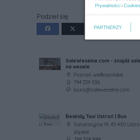
Prywatności
i
Cookie
Podziel się
PARTNERZY
SaleWeselne.com - znajdź sal
na wesele
Adres firmy:
Poznań, wielkopolskie
Numer telefonu firmy:
794 339 536
Adres e-mail firmy:
biuro@saleweselne.com
Beskidy Taxi Ustroń | Bus
Adres firmy:
Sanatoryjna 19, 43-450 Ustro
śląskie
Numer telefonu firmy:
798 358 888