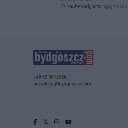
Adres e-mail firmy:
taxibeskidyustron@gmail.c
+48 52 5812666
sekretariat@bydgoszcz.com
Facebook.com
X.com
Instagram.com
Youtube.com