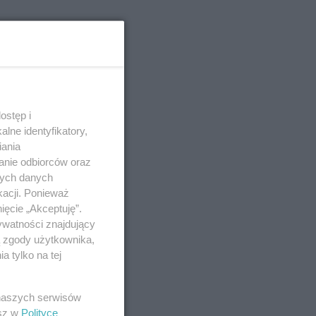
ostęp i
lne identyfikatory,
iania
anie odbiorców oraz
nych danych
kacji. Ponieważ
ięcie „Akceptuję”.
ywatności znajdujący
ą zgody użytkownika,
 tylko na tej
 naszych serwisów
esz w
Polityce