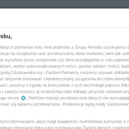
gastronomiczną od polskiego producenta. Nasze fartuchy
ę połączeniem najwyższej trwałości z walorami
niku,
mają różne długości, sposoby wiązań oraz
ch funkcjonalność w pracy. W restauracjach, pizzeriach,
fanych partnerów oraz inne podmioty z Grupy 4media uzyskujemy d
cje na urządzeniu oraz przetwarzamy dane osobowe, takie jak unika
nych dobrze sprawdzą się również zapaski kelnerskie
je wysyłane przez urządzenie czy dane przeglądania w celu zapewn
polecamy fartuchy sklepowe, zapaski kucharskie,
klam, wybór spersonalizowanych treści, pomiar reklam i treści, bad
niki dla kucharzy oraz inną odzież gastronomiczną.
 zgodą Użytkownika my i Zaufani Partnerzy możemy używać dokład
az aktywnie skanować charakterystykę urządzenia do celów identyfi
ść, prosimy o zgodę na korzystanie z tych technologii poprzez klikn
a i zawsze możesz ją zmienić/wycofać klikając przycisk ustawień pr
ogu strony
. Niektóre rodzaje przetwarzania danych nie wymagaj
iwić się takiemu przetwarzaniu. Preferencje będą miały zastosowania
szymi informacjami, abyś mógł świadomie i komfortowo korzystać z
88
ID wpisu:
537
gółowe informacje dotyczące przetwarzania Twoich danych znajdzi