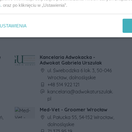
s
. oraz po kliknięciu w „Ustawienia”.
USTAWIENIA
e
Kancelaria Adwokacka -
Adwokat Gabriela Urszulak
Adres firmy:
ul. Świebodzka 6 lok. 3, 50-046
Wrocław, dolnośląskie
Numer telefonu firmy:
+48 514 922 121
Adres e-mail firmy:
kancelaria@adwokaturszulak.
pl
Med-Vet - Groomer Wrocław
Adres firmy:
ń,
ul. Pałucka 55, 54-152 Wrocław,
dolnośląskie
Numer telefonu firmy:
71 373 95 19