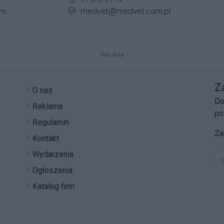
Adres e-mail firmy:
om
medvet@medvet.com.pl
REKLAMA
Z
O nas
Do
Reklama
po
Regulamin
Za
Kontakt
Wydarzenia
Ogłoszenia
Katalog firm