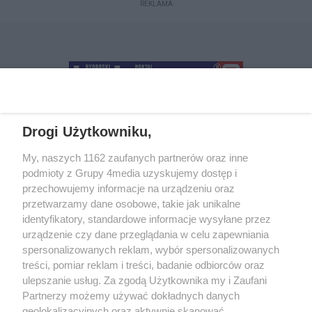
REKLAMA
Drogi Użytkowniku,
+48 52 5812666
sekretariat@bydgoszcz.com
My, naszych 1162 zaufanych partnerów oraz inne
podmioty z Grupy 4media uzyskujemy dostęp i
przechowujemy informacje na urządzeniu oraz
przetwarzamy dane osobowe, takie jak unikalne
O nas
Reklama
Regulamin
Kontakt
identyfikatory, standardowe informacje wysyłane przez
Wydarzenia
Ogłoszenia
Katalog firm
urządzenie czy dane przeglądania w celu zapewniania
spersonalizowanych reklam, wybór spersonalizowanych
treści, pomiar reklam i treści, badanie odbiorców oraz
Zapisz się do newslettera
ulepszanie usług. Za zgodą Użytkownika my i Zaufani
Dołącz do grona ludzi najlepiej poinformowanych!
Partnerzy możemy używać dokładnych danych
geolokalizacyjnych oraz aktywnie skanować