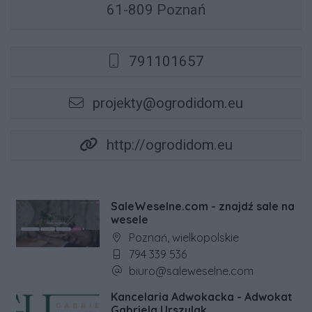
61-809 Poznań
791101657
projekty@ogrodidom.eu
http://ogrodidom.eu
SaleWeselne.com - znajdź sale na
wesele
Adres firmy:
Poznań, wielkopolskie
Numer telefonu firmy:
794 339 536
Adres e-mail firmy:
biuro@saleweselne.com
Kancelaria Adwokacka - Adwokat
Gabriela Urszulak