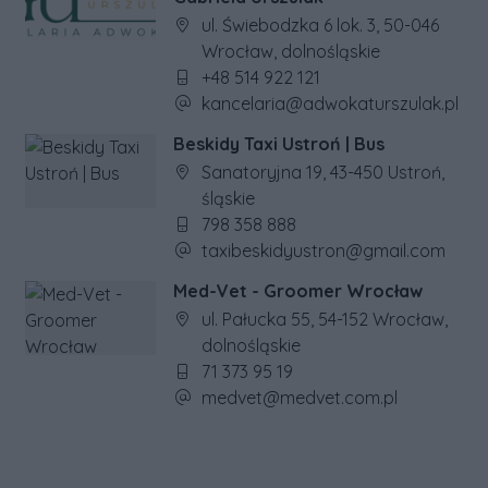
Adres firmy:
ul. Świebodzka 6 lok. 3, 50-046
Wrocław, dolnośląskie
Numer telefonu firmy:
+48 514 922 121
Adres e-mail firmy:
kancelaria@adwokaturszulak.pl
Beskidy Taxi Ustroń | Bus
Adres firmy:
Sanatoryjna 19, 43-450 Ustroń,
śląskie
Numer telefonu firmy:
798 358 888
Adres e-mail firmy:
taxibeskidyustron@gmail.com
Med-Vet - Groomer Wrocław
Adres firmy:
ul. Pałucka 55, 54-152 Wrocław,
dolnośląskie
Numer telefonu firmy:
71 373 95 19
Adres e-mail firmy:
medvet@medvet.com.pl