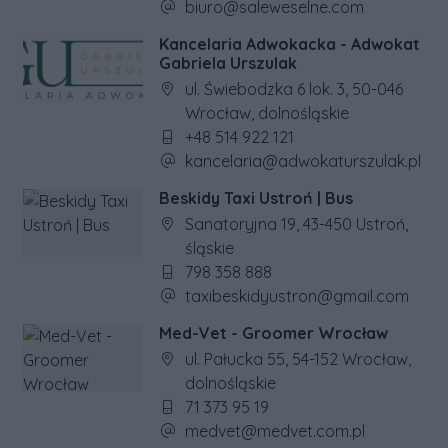
Adres e-mail firmy:
biuro@saleweselne.com
Kancelaria Adwokacka - Adwokat
Gabriela Urszulak
Adres firmy:
ul. Świebodzka 6 lok. 3, 50-046
Wrocław, dolnośląskie
Numer telefonu firmy:
+48 514 922 121
Adres e-mail firmy:
kancelaria@adwokaturszulak.pl
Beskidy Taxi Ustroń | Bus
Adres firmy:
Sanatoryjna 19, 43-450 Ustroń,
śląskie
Numer telefonu firmy:
798 358 888
Adres e-mail firmy:
taxibeskidyustron@gmail.com
Med-Vet - Groomer Wrocław
Adres firmy:
ul. Pałucka 55, 54-152 Wrocław,
dolnośląskie
Numer telefonu firmy:
71 373 95 19
Adres e-mail firmy:
medvet@medvet.com.pl