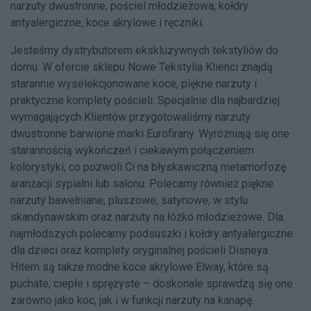
narzuty dwustronne, pościel młodzieżowa, kołdry
antyalergiczne, koce akrylowe i ręczniki.
Jesteśmy dystrybutorem ekskluzywnych tekstyliów do
domu. W ofercie sklepu Nowe Tekstylia Klienci znajdą
starannie wyselekcjonowane koce, piękne narzuty i
praktyczne komplety pościeli. Specjalnie dla najbardziej
wymagających Klientów przygotowaliśmy narzuty
dwustronne barwione marki Eurofirany. Wyróżniają się one
starannością wykończeń i ciekawym połączeniem
kolorystyki, co pozwoli Ci na błyskawiczną metamorfozę
aranżacji sypialni lub salonu. Polecamy również piękne
narzuty bawełniane, pluszowe, satynowe, w stylu
skandynawskim oraz narzuty na łóżko młodzieżowe. Dla
najmłodszych polecamy podsuszki i kołdry antyalergiczne
dla dzieci oraz komplety oryginalnej pościeli Disneya.
Hitem są także modne koce akrylowe Elway, które są
puchate, ciepłe i sprężyste – doskonale sprawdzą się one
zarówno jako koc, jak i w funkcji narzuty na kanapę.