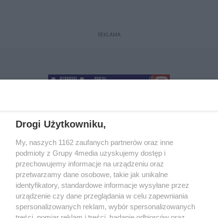
REKLAMA
Drogi Użytkowniku,
+48 52 5812666
sekretariat@bydgoszcz.com
My, naszych 1162 zaufanych partnerów oraz inne
podmioty z Grupy 4media uzyskujemy dostęp i
przechowujemy informacje na urządzeniu oraz
przetwarzamy dane osobowe, takie jak unikalne
O nas
Reklama
Regulamin
Kontakt
identyfikatory, standardowe informacje wysyłane przez
Wydarzenia
Ogłoszenia
Katalog firm
urządzenie czy dane przeglądania w celu zapewniania
spersonalizowanych reklam, wybór spersonalizowanych
treści, pomiar reklam i treści, badanie odbiorców oraz