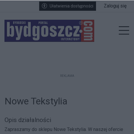
Przejdź do głównych treści
Przejdź do wyszukiwarki
Przejdź do głównego menu
Zaloguj się
Ułatwienia dostępności
enu
Prz
REKLAMA
Nowe Tekstylia
Opis działalności
Zapraszamy do sklepu Nowe Tekstylia. W naszej ofercie