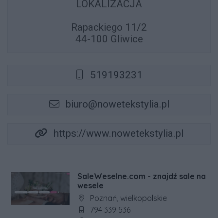
LOKALIZACJA
Rapackiego 11/2
44-100 Gliwice
519193231
biuro@nowetekstylia.pl
https://www.nowetekstylia.pl
SaleWeselne.com - znajdź sale na
wesele
Adres firmy:
Poznań, wielkopolskie
Numer telefonu firmy:
794 339 536