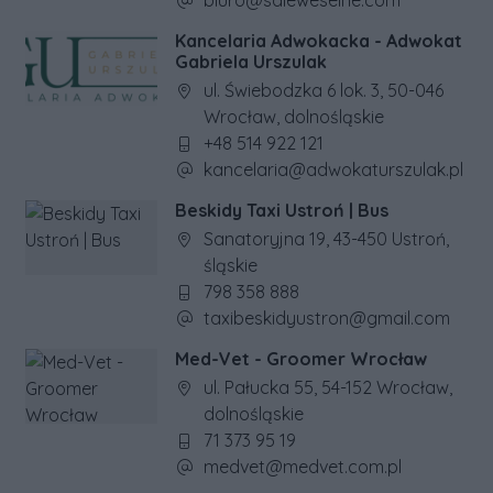
biuro@saleweselne.com
Kancelaria Adwokacka - Adwokat
Gabriela Urszulak
Adres firmy:
ul. Świebodzka 6 lok. 3, 50-046
Wrocław, dolnośląskie
Numer telefonu firmy:
+48 514 922 121
Adres e-mail firmy:
kancelaria@adwokaturszulak.pl
Beskidy Taxi Ustroń | Bus
Adres firmy:
Sanatoryjna 19, 43-450 Ustroń,
śląskie
Numer telefonu firmy:
798 358 888
Adres e-mail firmy:
taxibeskidyustron@gmail.com
Med-Vet - Groomer Wrocław
Adres firmy:
ul. Pałucka 55, 54-152 Wrocław,
dolnośląskie
Numer telefonu firmy:
71 373 95 19
Adres e-mail firmy:
medvet@medvet.com.pl