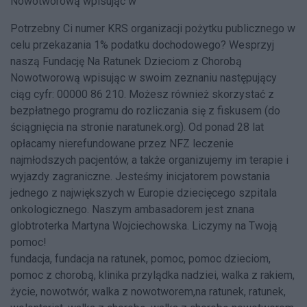
Nowotworową wpisując w
Potrzebny Ci numer KRS organizacji pożytku publicznego w
celu przekazania 1% podatku dochodowego? Wesprzyj
naszą Fundację Na Ratunek Dzieciom z Chorobą
Nowotworową wpisując w swoim zeznaniu następujący
ciąg cyfr: 00000 86 210. Możesz również skorzystać z
bezpłatnego programu do rozliczania się z fiskusem (do
ściągnięcia na stronie naratunek.org). Od ponad 28 lat
opłacamy nierefundowane przez NFZ leczenie
najmłodszych pacjentów, a także organizujemy im terapie i
wyjazdy zagraniczne. Jesteśmy inicjatorem powstania
jednego z największych w Europie dziecięcego szpitala
onkologicznego. Naszym ambasadorem jest znana
globtroterka Martyna Wojciechowska. Liczymy na Twoją
pomoc!
fundacja, fundacja na ratunek, pomoc, pomoc dzieciom,
pomoc z chorobą, klinika przylądka nadziei, walka z rakiem,
życie, nowotwór, walka z nowotworem,na ratunek, ratunek,