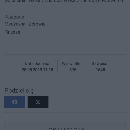
wolontariat, walka z chorobą, walka z chorobą nowotworom
Kategorie
Medycyna i Zdrowie
Finanse
Data dodania:
Wyświetleń:
ID wpisu:
28.08.2019 11:18
575
1648
Podziel się