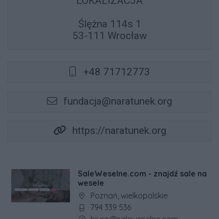
LOKALIZACJA
Ślężna 114s 1
53-111 Wrocław
+48 71712773
fundacja@naratunek.org
https://naratunek.org
SaleWeselne.com - znajdź sale na
wesele
Adres firmy:
Poznań, wielkopolskie
Numer telefonu firmy:
794 339 536
Adres e-mail firmy: