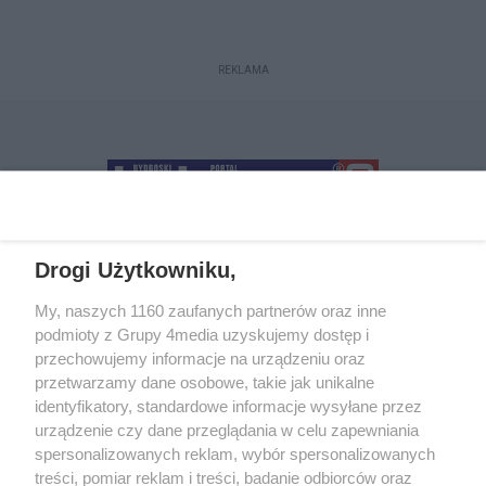
REKLAMA
Drogi Użytkowniku,
+48 52 5812666
sekretariat@bydgoszcz.com
My, naszych 1160 zaufanych partnerów oraz inne
podmioty z Grupy 4media uzyskujemy dostęp i
przechowujemy informacje na urządzeniu oraz
przetwarzamy dane osobowe, takie jak unikalne
O nas
Reklama
Regulamin
Kontakt
identyfikatory, standardowe informacje wysyłane przez
Wydarzenia
Ogłoszenia
Katalog firm
urządzenie czy dane przeglądania w celu zapewniania
spersonalizowanych reklam, wybór spersonalizowanych
treści, pomiar reklam i treści, badanie odbiorców oraz