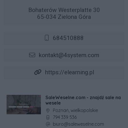
Bohaterów Westerplatte 30
65-034 Zielona Góra
684510888
kontakt@4system.com
https://elearning.pl
SaleWeselne.com - znajdź sale na
wesele
Adres firmy:
Poznań, wielkopolskie
Numer telefonu firmy:
794 339 536
Adres e-mail firmy:
biuro@saleweselne.com