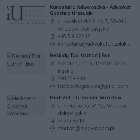
Kancelaria Adwokacka - Adwokat
Gabriela Urszulak
Adres firmy:
ul. Świebodzka 6 lok. 3, 50-046
Wrocław, dolnośląskie
Numer telefonu firmy:
+48 514 922 121
Adres e-mail firmy:
kancelaria@adwokaturszulak.pl
Beskidy Taxi Ustroń | Bus
Adres firmy:
Sanatoryjna 19, 43-450 Ustroń,
śląskie
Numer telefonu firmy:
798 358 888
Adres e-mail firmy:
taxibeskidyustron@gmail.com
Med-Vet - Groomer Wrocław
Adres firmy:
ul. Pałucka 55, 54-152 Wrocław,
dolnośląskie
Numer telefonu firmy:
71 373 95 19
Adres e-mail firmy:
medvet@medvet.com.pl