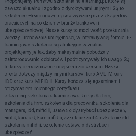
Proponujemy Państwu szkolenia na elearning.pl, które są
zawsze aktualne i zgodne z dyrektywami unijnymi. Są to
szkolenia e-learningowe opracowywane przez ekspertów
pracujących na co dzień w branży bankowej i
ubezpieczeniowej. Nasze kursy to możliwość przekazania
wiedzy i trenowania umiejętności, w interaktywnej formie. E-
learningowe szkolenia są atrakcyjne wizualnie,
projektujemy je tak, żeby maksymalnie pobudzały
zainteresowanie odbiorców i podtrzymywały ich uwagę. Są
to kursy nieograniczone miejscem ani czasem. Nasza
oferta dotyczy między innymi kursów: kurs AML IV, kurs
IDD oraz kurs MIFID II. Kursy kończą się egzaminem i
otrzymaniem imiennego certyfikatu.
e-learning, szkolenia e learningowe, kursy dla firm,
szkolenia dla firm, szkolenia dla pracownika, szkolenia dla
managera, idd, mifid ii, ustawa o dystrybucji ubezpieczeń,
aml 4, kurs idd, kurs mifid ii, szkolenie aml 4, szkolenie idd,
szkolenie mifid ii, szkolenie ustawa o dystrybucji
ubezpieczeń