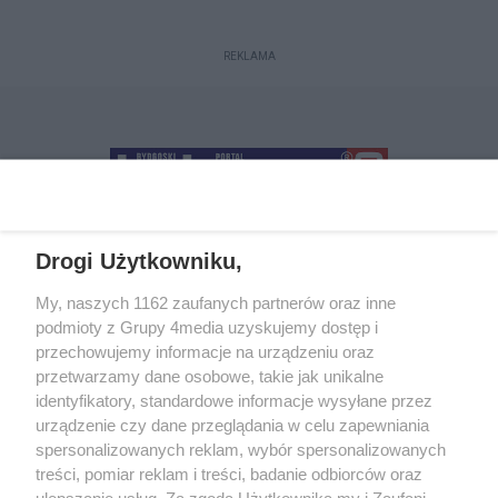
REKLAMA
Drogi Użytkowniku,
+48 52 5812666
sekretariat@bydgoszcz.com
My, naszych 1162 zaufanych partnerów oraz inne
podmioty z Grupy 4media uzyskujemy dostęp i
przechowujemy informacje na urządzeniu oraz
przetwarzamy dane osobowe, takie jak unikalne
O nas
Reklama
Regulamin
Kontakt
identyfikatory, standardowe informacje wysyłane przez
Wydarzenia
Ogłoszenia
Katalog firm
urządzenie czy dane przeglądania w celu zapewniania
spersonalizowanych reklam, wybór spersonalizowanych
treści, pomiar reklam i treści, badanie odbiorców oraz
Zapisz się do newslettera
ulepszanie usług. Za zgodą Użytkownika my i Zaufani