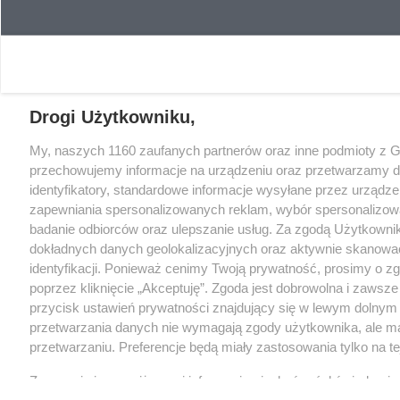
Drogi Użytkowniku,
My, naszych 1160 zaufanych partnerów oraz inne podmioty z 
przechowujemy informacje na urządzeniu oraz przetwarzamy da
identyfikatory, standardowe informacje wysyłane przez urządze
zapewniania spersonalizowanych reklam, wybór spersonalizowany
badanie odbiorców oraz ulepszanie usług. Za zgodą Użytkown
dokładnych danych geolokalizacyjnych oraz aktywnie skanować
identyfikacji. Ponieważ cenimy Twoją prywatność, prosimy o zgo
poprzez kliknięcie „Akceptuję”. Zgoda jest dobrowolna i zawsz
przycisk ustawień prywatności znajdujący się w lewym dolnym
przetwarzania danych nie wymagają zgody użytkownika, ale ma
przetwarzaniu. Preferencje będą miały zastosowania tylko na tej
Zapoznaj się z poniższymi informacjami, abyś mógł świadomie
serwisów internetowych. Szczegółowe informacje dotyczące p