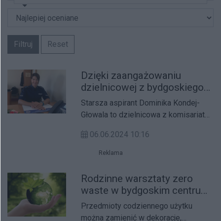
Filtruj
Reset
Dzięki zaangażowaniu
dzielnicowej z bydgoskiego
Śródmieścia seniorka nie
Starsza aspirant Dominika Kondej-
będzie okradana przez
Głowala to dzielnicowa z komisariatu
opiekunkę
na bydgoskim Śródmieściu, na co
06.06.2024 10:16
dzień służąca pomocą mieszkańcom
w różnych życiowych sytuacjach
Reklama
sąsiedzkich czy rodzinnych,
wymagających wsparcia czy
Rodzinne warsztaty zero
interwencji funkcjonariuszy. Ta, którą
waste w bydgoskim centrum
opisujemy jest inna. Zaangażowanie,
handlowym
Przedmioty codziennego użytku
dociekliwość i umiejętność
można zamienić w dekoracje,