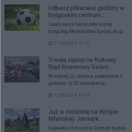
mundurowych oraz podmiotów
Odbierz piłkarskie gadżety w
odpowiedzialnych za zapewnienie
bydgoskim centrum
bezpieczeństwa na terenie RP.
handlowym
Zanim serca fanów piłki nożnej
rozgrzeją Mistrzostwa Europy, do gry
wchodzą sportowe nagrody! Bo choć
11.06.2024 13:12
nasza reprezentacja rozpocznie
zmagania na Euro 2024 za kilka dni, to
Trwają zapisy na Kultowy
już teraz czekają na Was w CH Focus
Rajd Rowerowy Galerii
prawdziwe, przedmeczowe atrakcje!
Pomorskiej
Odwiedźcie naszą galerię w dniach
W sobotę 22 czerwca, punktualnie o
14-15 czerwca i weźcie udział w
godzinie 12.00 mieszkańcy
piłkarskiej akcji, odbierając wybraną
Bydgoszczy wyruszą w rowerowym
nagrodę za zrealizowane zakupy!
13.06.2024 10:14
paletonie spod Galerii Pomorskiej, w
Czekają gadżety prawdziwego kibica!
stronę Myślęcinka. Rajd Rowerowy
Już w niedzielę na Wyspie
organizowany już po nas czternasty
Młyńskiej: Jarmark
przez galerię oraz Stowarzyszenie
Świętojański. Będzie się
Bydgoska Masa Krytyczna, co roku
Kujawsko-Pomorskie Centrum Kultury