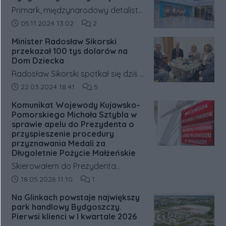
Primark, międzynarodowy detalista
odzieżowy, ogłosił datę otwarcia
Data dodania artykułu:
Liczba komentarzy artykułu:
05.11.2024 13:02
2
siódmego sklepu w Polsce. Pierwsza
Minister Radosław Sikorski
lokalizacja na północy kraju będzie
przekazał 100 tys dolarów na
znajdować się w bydgoskim
Dom Dziecka
centrum handlowym Zielone
Radosław Sikorski spotkał się dziś z
Arkady. Otwarcie zaplanowano na
dziećmi oraz kadrą Bydgoskiego
Data dodania artykułu:
Liczba komentarzy artykułu:
22.03.2024 18:41
5
27 listopada o godzinie 9:00.
Zespołu Opiekuńczo
Komunikat Wojewody Kujawsko-
Wychowawczego dla dzieci przy ul.
Pomorskiego Michała Sztybla w
Traugutta 5.
sprawie apelu do Prezydenta o
przyspieszenie procedury
przyznawania Medali za
Długoletnie Pożycie Małżeńskie
Skierowałem do Prezydenta
Rzeczypospolitej Polskiej pismo
Data dodania artykułu:
Liczba komentarzy artykułu:
18.05.2026 11:10
1
dotyczące wydłużającego się
Na Glinkach powstaje największy
czasu oczekiwania na rozpatrzenie
park handlowy Bydgoszczy.
wniosków o nadanie Medali za
Pierwsi klienci w I kwartale 2026