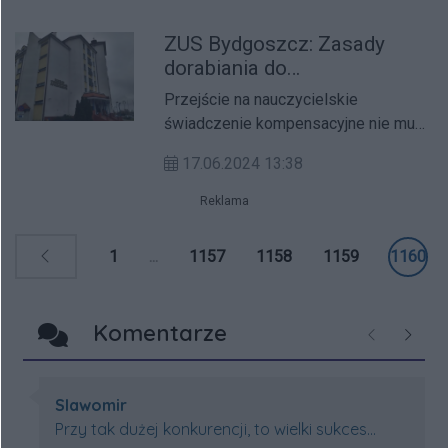
Jak ustalili mundurowi, kierujący
ZUS Bydgoszcz: Zasady
hulajnogami elektrycznymi zderzyli
dorabiania do
się podczas wymijania. Kobieta
nauczycielskiego
została przewieziona do szpitala, a
Przejście na nauczycielskie
świadczenia
mężczyzna, jak się okazało, był
świadczenie kompensacyjne nie musi
kompensacyjnego
nietrzeźwy.
oznaczać końca aktywności
17.06.2024 13:38
zawodowej. Kadra pedagogiczna
może w dalszym ciągu pracować, ale
Reklama
pod pewnymi warunkami, aby ZUS nie
zawiesił czy nie zmniejszył
1
...
1157
1158
1159
1160
wypłacanego świadczenia.
Komentarze
Poprzednie
Następ
Autor komentarza:
Slawomir
Treść komentarza:
Przy tak dużej konkurencji, to wielki sukces