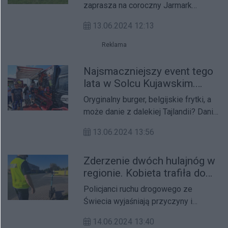
działo!
gromadzi setki dużych i małych
zaprasza na coroczny Jarmark
rowerzystów, zjednoczonych
Świętojański na Wyspie Młyńskiej w
wspólnym zamiłowaniem do
13.06.2024 12:13
Bydgoszczy. Twórcy ludowi,
aktywności fizycznej i dobrej zabawy.
rękodzielnicy, artyści szukający
Reklama
Na mecie czekać będzie rodzinny
inspiracji w folklorze, tradycji,
piknik pełen atrakcji. Ponadto,
szacunku do natury, przybyli z Kujaw,
Najsmaczniejszy event tego
wydarzenie będzie miało wymiar
Kaszub, Pałuk, Krajny, ziemi
lata w Solcu Kujawskim.
charytatywny.
chełmińskiej i dobrzyńskiej oraz
Food trucki zaparkują przy
Oryginalny burger, belgijskie frytki, a
najdalszych regionów Polski przez
OSiR
może danie z dalekiej Tajlandii? Dania
ten jeden dzień będą gospodarzami
przygotowane przez prawdziwych
na naszej pięknej zielonej wyspie.
13.06.2024 13:56
pasjonatów kuchni znajdziecie na
czerwcowym zlocie w Solcu
Zderzenie dwóch hulajnóg w
Kujawskim. 14–16 czerwca to daty,
regionie. Kobieta trafiła do
które powinni zapisać w swoich
szpitala, mężczyzna był
kalendarzach wszyscy miłośnicy
Policjanci ruchu drogowego ze
nietrzeźwy
dobrego jedzenia.
Świecia wyjaśniają przyczyny i
okoliczności zdarzenia drogowego,
14.06.2024 13:40
do jakiego doszło na terenie miasta.