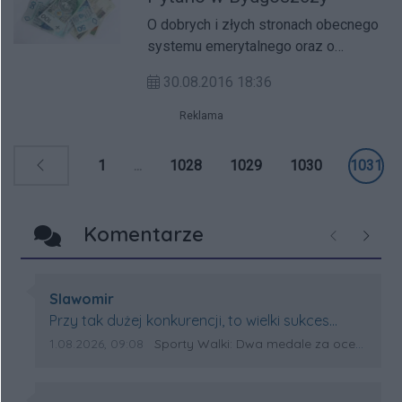
O dobrych i złych stronach obecnego
systemu emerytalnego oraz o
propozycjach nowych rozwiązaniach,
30.08.2016 18:36
dyskutowali podczas debaty
emerytalnej w Wyższej Szkole
Reklama
Bankowej w Bydgoszczy naukowcy,
przedstawiciele pracodawców,
1
...
1028
1029
1030
1031
związków zawodowych i organizacji
pozarządowych.
Komentarze
Poprzednie
Następ
Autor komentarza:
Slawomir
Treść komentarza:
Przy tak dużej konkurencji, to wielki sukces
Artura. Gratulacje !
Data dodania komentarza:
Źródło komentarza:
1.08.2026, 09:08
Sporty Walki: Dwa medale za oceanem