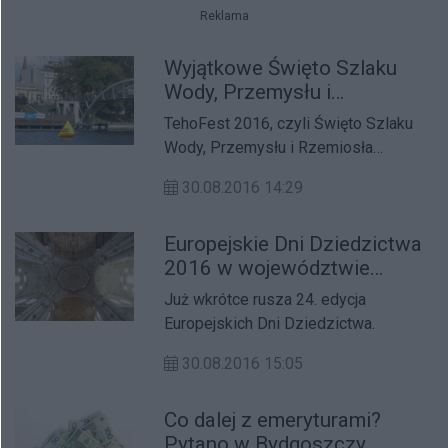
Reklama
Wyjątkowe Święto Szlaku
Wody, Przemysłu i
Rzemiosła w Bydgoszczy
TehoFest 2016, czyli Święto Szlaku
Wody, Przemysłu i Rzemiosła
rozpocznie się już 10 września.
30.08.2016 14:29
Atrakcji nie zabraknie!
Europejskie Dni Dziedzictwa
2016 w województwie
kujawsko-pomorskim
Już wkrótce rusza 24. edycja
Europejskich Dni Dziedzictwa.
30.08.2016 15:05
Co dalej z emeryturami?
Pytano w Bydgoszczy