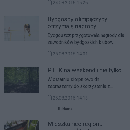
24.08.2016 15:26
Bydgoscy olimpijczycy
otrzymają nagrody
Bydgoszcz przygotowała nagrody dla
zawodników bydgoskich klubów
sportowych, którzy uczestniczyli w
25.08.2016 14:01
Igrzyskach w Rio de Janeiro.
PTTK na weekend i nie tylko
W ostatnie sierpniowe dni
zapraszamy do skorzystania z
propozycji bydgoskiego oddziału
25.08.2016 14:13
PTTK.
Reklama
Mieszkaniec regionu