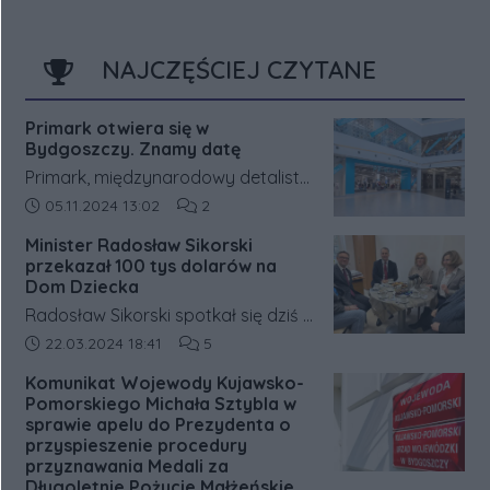
NAJCZĘŚCIEJ CZYTANE
Primark otwiera się w
Bydgoszczy. Znamy datę
Primark, międzynarodowy detalista
odzieżowy, ogłosił datę otwarcia
Data dodania artykułu:
Liczba komentarzy artykułu:
05.11.2024 13:02
2
siódmego sklepu w Polsce. Pierwsza
Minister Radosław Sikorski
lokalizacja na północy kraju będzie
przekazał 100 tys dolarów na
znajdować się w bydgoskim
Dom Dziecka
centrum handlowym Zielone
Radosław Sikorski spotkał się dziś z
Arkady. Otwarcie zaplanowano na
dziećmi oraz kadrą Bydgoskiego
Data dodania artykułu:
Liczba komentarzy artykułu:
22.03.2024 18:41
5
27 listopada o godzinie 9:00.
Zespołu Opiekuńczo
Komunikat Wojewody Kujawsko-
Wychowawczego dla dzieci przy ul.
Pomorskiego Michała Sztybla w
Traugutta 5.
sprawie apelu do Prezydenta o
przyspieszenie procedury
przyznawania Medali za
Długoletnie Pożycie Małżeńskie