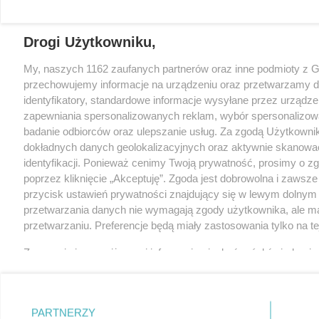
Drogi Użytkowniku,
My, naszych 1162 zaufanych partnerów oraz inne podmioty z 
przechowujemy informacje na urządzeniu oraz przetwarzamy da
identyfikatory, standardowe informacje wysyłane przez urządze
zapewniania spersonalizowanych reklam, wybór spersonalizowany
badanie odbiorców oraz ulepszanie usług. Za zgodą Użytkown
dokładnych danych geolokalizacyjnych oraz aktywnie skanować
identyfikacji. Ponieważ cenimy Twoją prywatność, prosimy o zgo
poprzez kliknięcie „Akceptuję”. Zgoda jest dobrowolna i zawsz
przycisk ustawień prywatności znajdujący się w lewym dolnym
przetwarzania danych nie wymagają zgody użytkownika, ale ma
przetwarzaniu. Preferencje będą miały zastosowania tylko na tej
Zapoznaj się z poniższymi informacjami, abyś mógł świadomie
serwisów internetowych. Szczegółowe informacje dotyczące p
Polityce Prywatności
i
Cookies
. oraz po kliknięciu w „Ustawienia
PARTNERZY