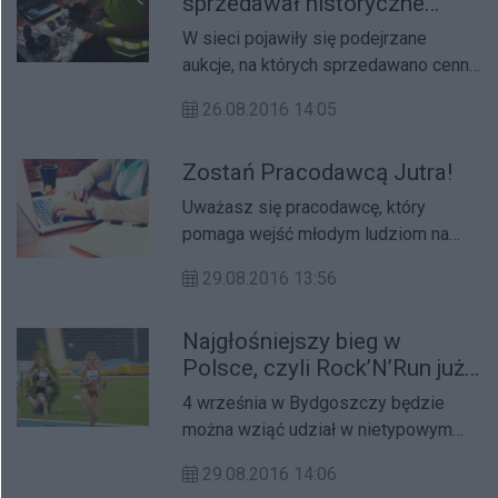
sprzedawał historyczne
przedmioty w sieci
W sieci pojawiły się podejrzane
aukcje, na których sprzedawano cenne
znaleziska archeologiczne.
26.08.2016 14:05
Zostań Pracodawcą Jutra!
Uważasz się pracodawcę, który
pomaga wejść młodym ludziom na
rynek pracy? Weź udział w konkursie!
29.08.2016 13:56
Najgłośniejszy bieg w
Polsce, czyli Rock’N’Run już
niedługo
4 września w Bydgoszczy będzie
można wziąć udział w nietypowym
biegowym półmaratonie. Zapisy
29.08.2016 14:06
trwają.