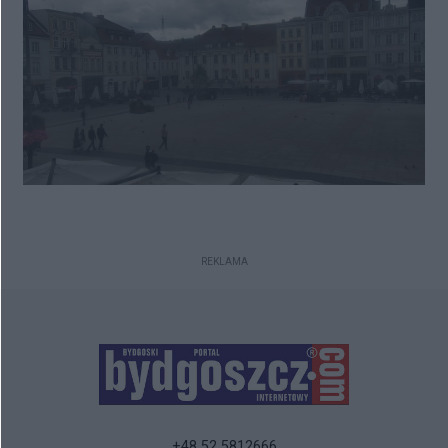
popsuć toruńska dziennikarka
Małgorzata Oberlan z „Gazety
Pomorskiej:” publikując paszkwil
uderzający w nasze bydgoskie
dobro narodowe.
REKLAMA
+48 52 5812666